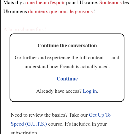
Mais il y a
une lueur d'espoir
pour l'Ukraine.
Soutenons
les
Article
Ukrainiens
du mieux que nous le pouvons
!
À la prochaine fois !
Continue the conversation
Go further and experience the full content — and
understand how French is actually used.
Continue
Already have access?
Log in
.
Need to review the basics? Take our
Get Up To
Speed (G.U.T.S.)
course. It's included in your
subscription.