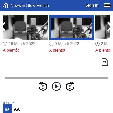
Sign In
News in Slow French
16 March 2022
9 March 2022
2 Mar
À bientôt
À bientôt
À bientôt
TEXT SIZE
aa
AA