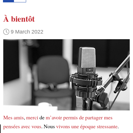
À bientôt
9 March 2022
Mes amis
,
merci
de
m’avoir permis de partager mes
pensées avec vous
. Nous
vivons
une époque stressante
.