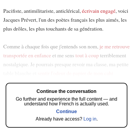
Pacifiste, antimilitariste, anticlérical,
écrivain engagé
, voici
Jacques Prévert, l'un des poètes français les plus aimés, les
plus drôles, les plus touchants de sa génération.
Comme à chaque fois que j'entends son nom,
je me retrouve
transportée en enfance
et me sens
tout à coup
terriblement
nostalgique. Je pourrais presque revoir ma classe, ma petite
table blanche et
sentir l'odeur de papier de mon cahi
Continue the conversation
Go further and experience the full content — and
understand how French is actually used.
Continue
Already have access?
Log in
.