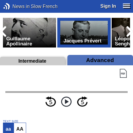
Sign In
News in Slow French
Guillaume
Léopol
Jacques Prévert
Apollinaire
Sengho
Advanced
Intermediate
TEXT SIZE
aa
AA