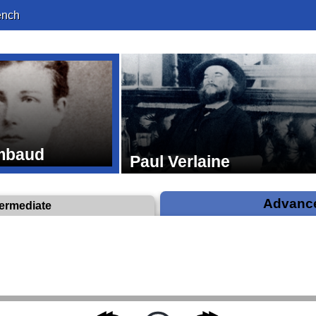
ench
imbaud
Paul Verlaine
Advanc
termediate