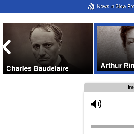
News in Slow Fr
Arthur R
Charles Baudelaire
In