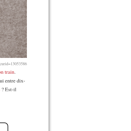
?curid=13053586
n train
.
ui entre dix-
e
? Est-il