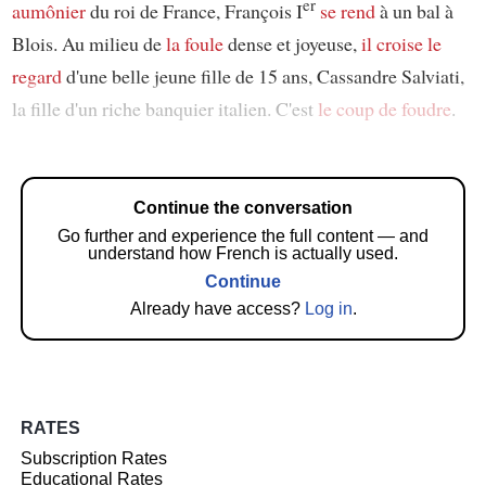
er
aumônier
du roi de France, François I
se rend
à un bal à
Blois. Au milieu de
la foule
dense et joyeuse,
il croise le
regard
d'une belle jeune fille de 15 ans, Cassandre Salviati,
la fille d'un riche banquier italien. C'est
le coup de foudre
.
Continue the conversation
Go further and experience the full content — and
understand how French is actually used.
Continue
Already have access?
Log in
.
RATES
Subscription Rates
Educational Rates