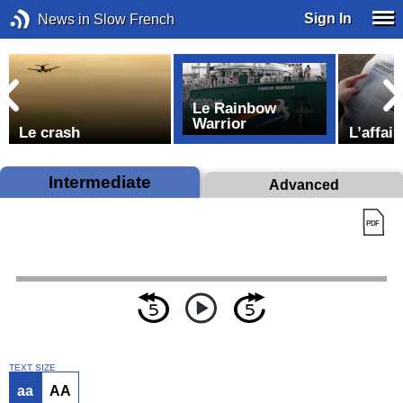
Sign In
News in Slow French
Le Rainbow
Warrior
Le crash
L’affai
Intermediate
Advanced
TEXT SIZE
aa
AA