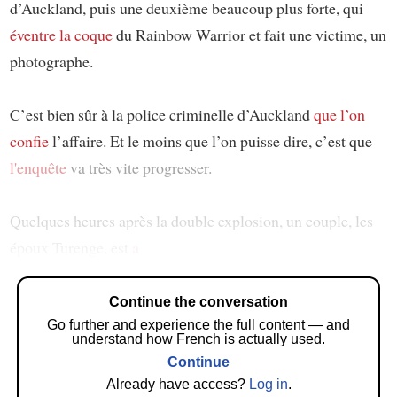
d’Auckland, puis une deuxième beaucoup plus forte, qui
éventre la coque
du Rainbow Warrior et fait une victime, un
photographe.
C’est bien sûr à la police criminelle d’Auckland
que l’on
confie
l’affaire. Et le moins que l’on puisse dire, c’est que
l'enquête
va très vite progresser.
Quelques heures après la double explosion, un couple, les
époux Turenge, est
a
Continue the conversation
Go further and experience the full content — and
understand how French is actually used.
Continue
Already have access?
Log in
.