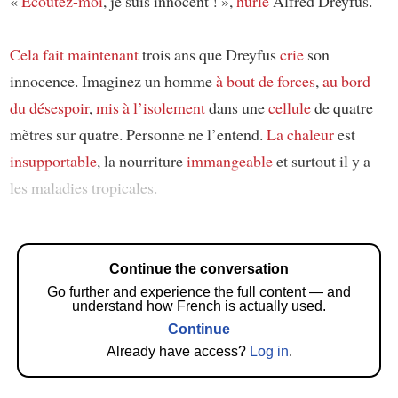
«
Écoutez-moi
, je suis innocent ! »,
hurle
Alfred Dreyfus.
Cela fait maintenant
trois ans que Dreyfus
crie
son
innocence. Imaginez un homme
à bout de forces
,
au bord
du désespoir
,
mis à l’isolement
dans une
cellule
de quatre
mètres sur quatre. Personne ne l’entend.
La chaleur
est
insupportable
, la nourriture
immangeable
et surtout il y a
les maladies tropicales.
Continue the conversation
Go further and experience the full content — and
understand how French is actually used.
Continue
Already have access?
Log in
.