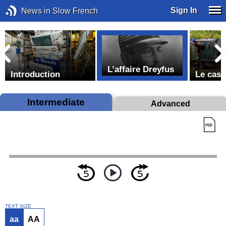
Sign In
News in Slow French
L’affaire Dreyfus
Introduction
Le cass
Intermediate
Advanced
TEXT SIZE
aa
AA