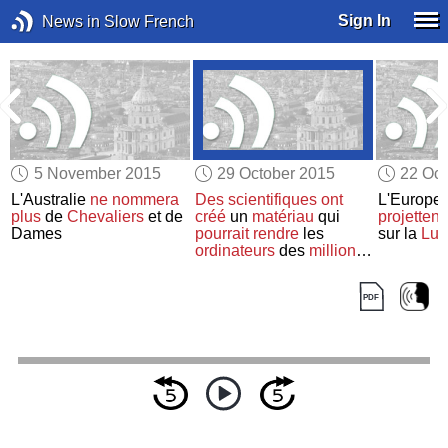
Sign In
News in Slow French
5 November 2015
29 October 2015
22 Oct
L'Australie
ne nommera
Des scientifiques
ont
L'Europe 
plus
de
Chevaliers
et de
créé
un
matériau
qui
projettent
Dames
pourrait rendre
les
sur la
Lun
ordinateurs
des
millions
de fois
plus rapides