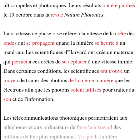
ultra-rapides et photoniques. Leurs résultats
ont été publiés
le 19 octobre dans la
revue
Nature Photonics
.
La « vitesse de phase » se réfère à la vitesse de la
crête
des
ondes
qui
se propagent
quand la lumière
se heurte à
un
matériau. Les scientifiques d'Harvard ont créé un matériau
qui
permet
à ces crêtes de
se déplacer
à une vitesse infinie.
Dans certaines conditions, les scientifiques
ont trouvé
un
moyen
de traiter des photons
de la même manière
que les
Article
électrons afin que les photons
soient utilisés
pour traiter du
son
et de l'information.
Les télécommunications photoniques permettraient aux
téléphones et aux ordinateurs de
faire leur travail
des
millions de fois plus rapidement.
Vu que
la lumière