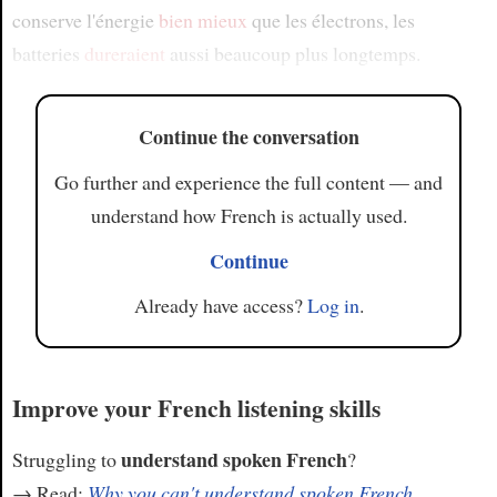
conserve l'énergie
bien mieux
que les électrons, les
batteries
dureraient
aussi beaucoup plus longtemps.
Continue the conversation
Go further and experience the full content — and
understand how French is actually used.
Continue
Already have access?
Log in
.
Improve your French listening skills
understand spoken French
Struggling to
?
→ Read:
Why you can't understand spoken French