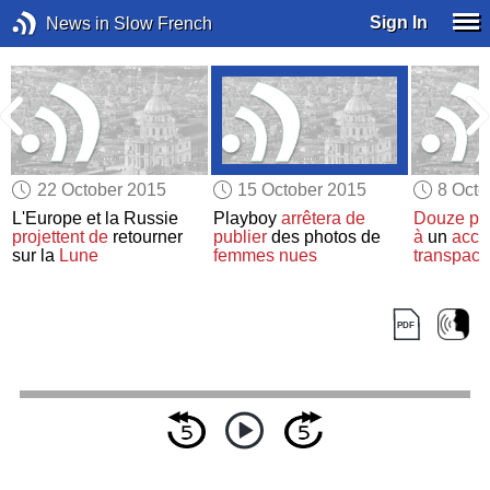
Sign In
News in Slow French
22 October 2015
15 October 2015
8 Octo
L'Europe et la Russie
Playboy
arrêtera de
Douze pa
projettent de
retourner
publier
des photos de
à
un
acco
sur la
Lune
femmes nues
transpaci