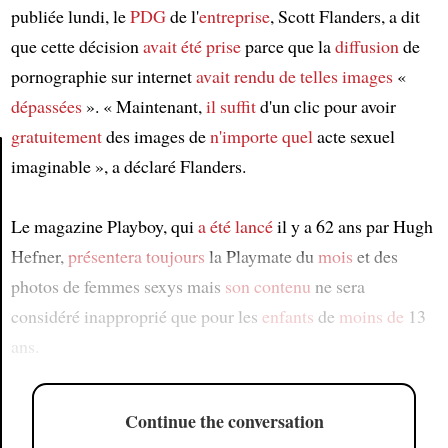
publiée lundi, le
PDG
de l'
entreprise
, Scott Flanders, a dit
que cette décision
avait été prise
parce que la
diffusion
de
pornographie sur internet
avait rendu
de telles images
«
dépassées
». « Maintenant,
il suffit
d'un clic pour avoir
gratuitement
des images de
n'importe quel
acte sexuel
imaginable », a déclaré Flanders.
Article
Le magazine Playboy, qui
a été lancé
il y a 62 ans par Hugh
Hefner,
présentera toujours
la Playmate du
mois
et des
photos de femmes sexys mais
son contenu
ne sera
considéré inapproprié que pour les
enfants
de
moins de
13
ans.
Continue the conversation