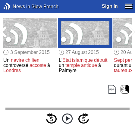
Sign In
News in Slow French
3 September 2015
27 August 2015
20 Aug
Un
navire chilien
L'
Etat islamique
détruit
Sept per
controversé
accoste
à
un
temple antique
à
durant u
Londres
Palmyre
taureaux