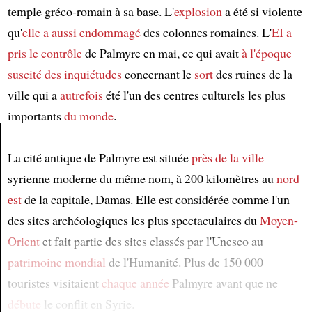
temple gréco-romain à sa base. L'
explosion
a été si violente
qu'
elle a aussi endommagé
des colonnes romaines. L'
EI
a
pris le contrôle
de Palmyre en mai, ce qui avait
à l'époque
suscité des inquiétudes
concernant le
sort
des ruines de la
ville qui a
autrefois
été l'un des centres culturels les plus
importants
du monde
.
La cité antique de Palmyre est située
près de la ville
Article
syrienne moderne du même nom, à 200 kilomètres au
nord
est
de la capitale, Damas. Elle est considérée comme l'un
des sites archéologiques les plus spectaculaires du
Moyen-
Orient
et fait partie des sites classés par l'Unesco au
patrimoine mondial
de l'Humanité. Plus de 150 000
touristes visitaient
chaque année
Palmyre avant que ne
débute
le conflit en Syrie.