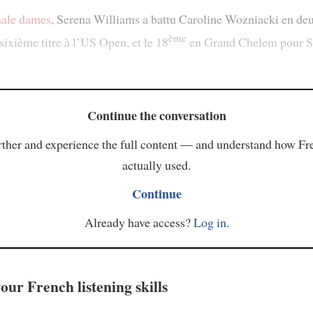
inale dames
, Serena Williams a battu Caroline Wozniacki en deu
ème
 sixième titre à l’US Open, et le 18
en Grand Chelem pour S
Continue the conversation
ther and experience the full content — and understand how Fr
actually used.
Continue
Already have access?
Log in
.
our French listening skills