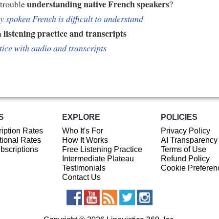
understanding native French speakers
 trouble
?
 spoken French is difficult to understand
listening practice and transcripts
h
tice with audio and transcripts
S
EXPLORE
POLICIES
iption Rates
Who It's For
Privacy Policy
ional Rates
How It Works
AI Transparency
ubscriptions
Free Listening Practice
Terms of Use
Intermediate Plateau
Refund Policy
Testimonials
Cookie Preferen
Contact Us