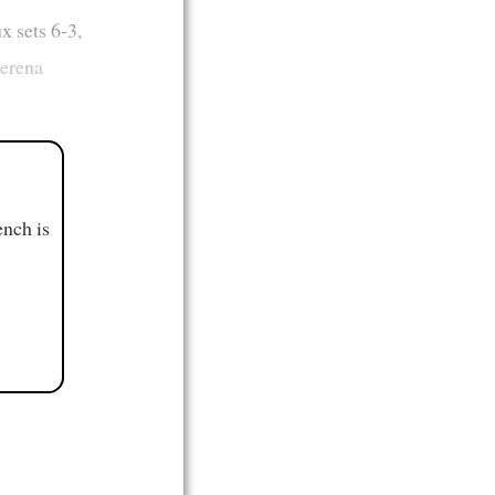
x sets 6-3,
erena
ench is