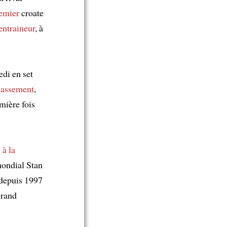
remier
croate
entraineur
, à
di en set
lassement
,
mière fois
i
à la
mondial Stan
 depuis 1997
Grand