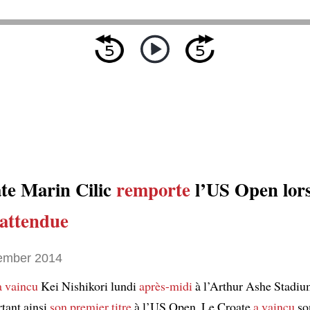
te Marin Cilic
remporte
l’US Open lor
nattendue
ember 2014
a vaincu
Kei Nishikori lundi
après-midi
à l’Arthur Ashe Stadi
tant ainsi
son premier titre
à l’US Open. Le Croate
a vaincu
son