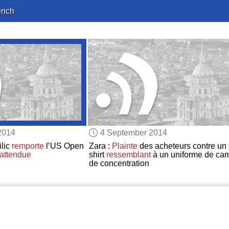
ench
2014
4 September 2014
ilic
remporte
l’US Open
Zara :
Plainte
des acheteurs contre un 
nattendue
shirt
ressemblant
à un uniforme de ca
de concentration