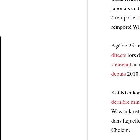
japonais en t
à remporter
remporté Wi
Agé de 25 ans
directs
lors 
Article
s’élevant
au 
depuis
2010.
Kei Nishiko
dernière min
Wawrinka et 
dans laquell
Chelem.