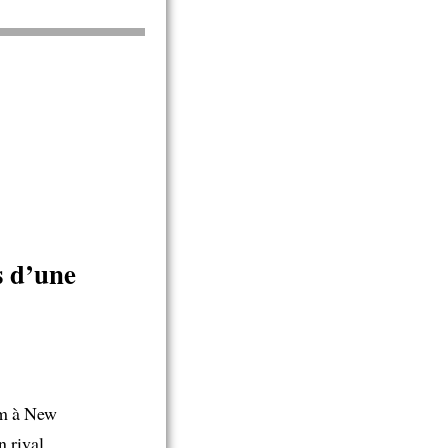
s d’une
um à New
 rival