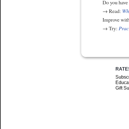
Do you have
→ Read:
Why
Improve wit
→ Try:
Prac
RATE
Subscr
Educat
Gift S