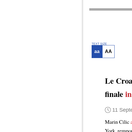
TEXT SIZE
aa
AA
Le Croa
finale
i
11 Sept
Marin Cilic
York, rempor