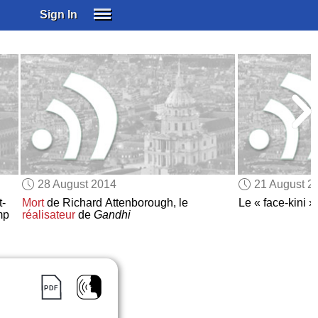
Sign In
SIGN IN
SUBSCRIBE
EDUCATIONAL LICENSES
GIFT CARDS
OTHER LANGUAGES
ABOUT US
ALEXA
28 August 2014
21 August 2
ADJUST COLORS
t-
Mort
de Richard Attenborough, le
Le « face-kini »
mp
réalisateur
de
Gandhi