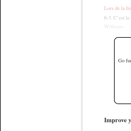
Lors de la f
6-3. C’est le
Williams.
Go fur
Improve y