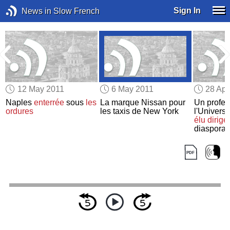
Sign In
News in Slow French
12 May 2011
6 May 2011
28 Apr
r
Naples
enterrée
sous
les
La marque Nissan pour
Un profes
ordures
les taxis de New York
l'Univers
élu
dirige
diaspora 