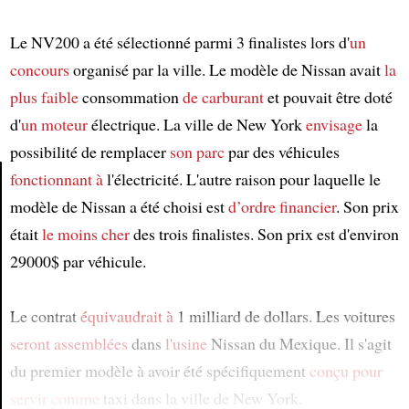
Le NV200 a été sélectionné parmi 3 finalistes lors d'
un
concours
organisé par la ville. Le modèle de Nissan avait
la
plus faible
consommation
de carburant
et pouvait être doté
d'
un moteur
électrique. La ville de New York
envisage
la
possibilité de remplacer
son parc
par des véhicules
fonctionnant à
l'électricité. L'autre raison pour laquelle le
modèle de Nissan a été choisi est
d’ordre financier
. Son prix
Article
était
le moins cher
des trois finalistes. Son prix est d'environ
29000$ par véhicule.
Le contrat
équivaudrait à
1 milliard de dollars. Les voitures
seront assemblées
dans
l'usine
Nissan du Mexique. Il s'agit
du premier modèle à avoir été spécifiquement
conçu
pour
servir comme
taxi dans la ville de New York.