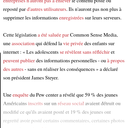
entreprises
n'auront pas à enlever
le contenu posté ou
reposté par
d'autres utilisateurs
. Ils n'auront pas non plus à
supprimer les informations
enregistrées
sur leurs serveurs.
Cette législation
a été saluée par
Common Sense Media,
une
association
qui défend la
vie privée
des enfants sur
internet : « Les adolescents
se révèlent sans réfléchir
et
peuvent publier
des informations personnelles - ou
à propos
des autres
- sans en réaliser les conséquences » a déclaré
Article
son président James Steyer.
Une
enquête
du Pew center a révélé que 59 % des jeunes
Américains
inscrits
sur un
réseau social
avaient détruit ou
modifié ce qu'ils avaient posté et 19 % des jeunes ont
regretté avoir posté certains commentaires, certaines photos