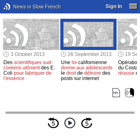
Sign In
News in Slow French
3 October 2013
26 September 2013
19 Se
Des
scientifiques sud-
Une
loi
californienne
Opératio
coréens
utilisent
des E.
donne aux adolescents
du Costa
Coli
pour fabriquer de
le
droit
de
détruire
des
réussie
en
l'essence
posts sur internet