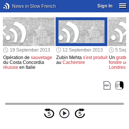
Sign In
News in Slow French
19 September 2013
12 September 2013
5 Sep
Opération de
sauvetage
Zubin Mehta
s'est produit
Un
gratte-
du Costa Concordia
au
Cachemire
fondre un
réussie
en Italie
Londres