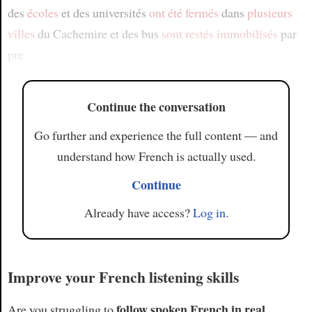
des
écoles
et des universités
ont été fermés
dans
plusieurs
villes
du Cachemire et des bus
sont restés
immobilisés
par
pre
Continue the conversation
Go further and experience the full content — and
understand how French is actually used.
Continue
Already have access?
Log in
.
Improve your French listening skills
follow spoken French in real
Are you struggling to