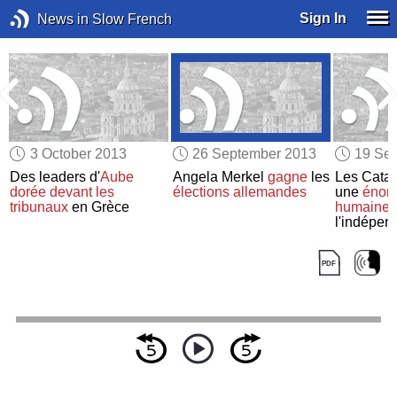
Sign In
News in Slow French
3 October 2013
26 September 2013
19 Se
Des leaders d'
Aube
Angela Merkel
gagne
les
Les Catal
dorée
devant les
élections allemandes
une
énor
tribunaux
en Grèce
humaine
l'indépen
rapport à l