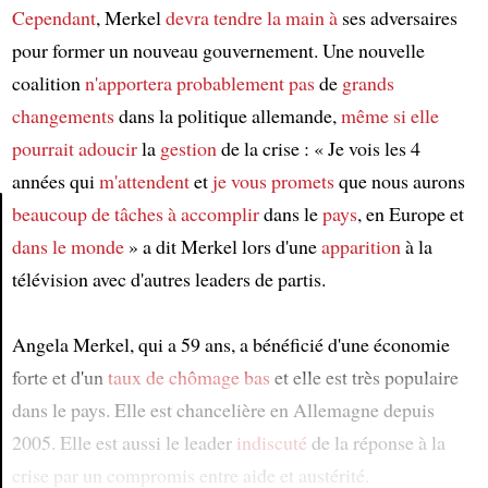
Cependant
, Merkel
devra tendre la main à
ses adversaires
pour former un nouveau gouvernement. Une nouvelle
coalition
n'apportera probablement pas
de
grands
changements
dans la politique allemande,
même si
elle
pourrait adoucir
la
gestion
de la crise : « Je vois les 4
années qui
m'attendent
et
je vous promets
que nous aurons
beaucoup de tâches à accomplir
dans le
pays
, en Europe et
dans le monde
» a dit Merkel lors d'une
apparition
à la
Article
télévision avec d'autres leaders de partis.
Angela Merkel, qui a 59 ans, a bénéficié d'une économie
forte et d'un
taux de chômage bas
et elle est très populaire
dans le pays. Elle est chancelière en Allemagne depuis
2005. Elle est aussi le leader
indiscuté
de la réponse à la
crise par un compromis entre aide et austérité.