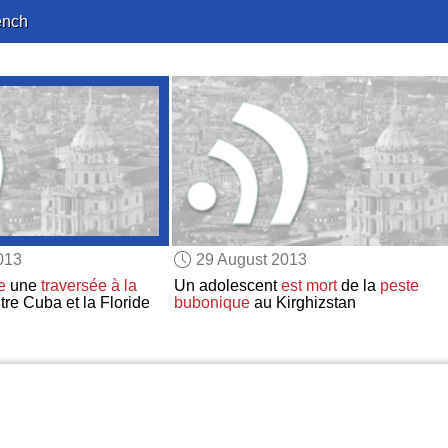
ench
013
29 August 2013
e
une
traversée à la
Un adolescent
est mort
de la
peste
re Cuba et la Floride
bubonique
au Kirghizstan