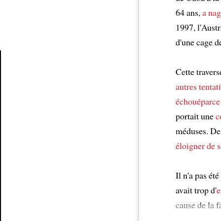
64 ans,
a na
1997, l'Austr
d'une cage de
Cette traver
Article
autres tentat
échoué
parce
portait une
c
méduses. D
éloigner de 
Il n'a pas été
avait trop d'
e
cause de la f