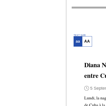
TEXT SIZE
aa
AA
Diana 
entre Cu
5 Septe
Lundi, la n
de Cuba à la