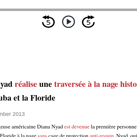
Nyad
réalise
une
traversée à la nage hist
ba et la Floride
mber 2013
ageuse américaine Diana Nyad
est devenue
la première personne 
 Floride à la nage
sans
cage de protection
anti-requin
. Nyad, qu