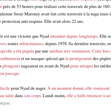
gé
près de 53 heures pour réaliser cette traversée de plus de 160
alienne Susie Maroney avait fait cette traversée à la nage mais à 
 protection anti-requins. Elle avait alors 22 ans.
sée est une victoire que Nyad
attendait depuis longtemps
. Elle a
ives
, toutes
infructueuses
, depuis 1978. Sa dernière traversée, 
 qu'elle a été piquée
par une
méduse très venimeuse
.
Cette fois-
ombinaison
et un masque spécial qui
la protégeaient
des piqûre
es
plongeurs
nageaient en avant de Nyad
pour attraper
les médus
son passage
.
facile
pour Nyad de nager.
À un moment donné
,
elle vomissait
au salée
dans
son corps
. Lundi matin,
elle a failli renoncer
à no
atigue.