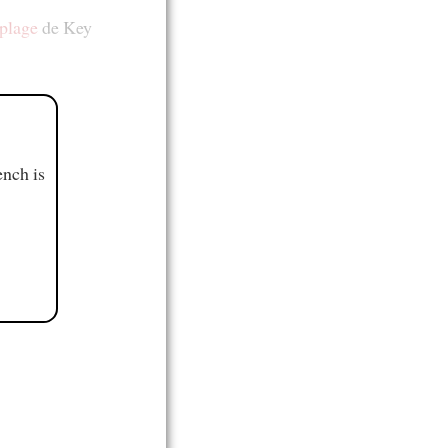
plage
de Key
ench is