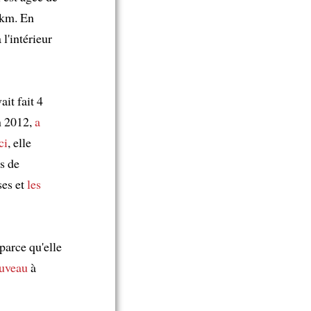
 km. En
l'intérieur
vait fait 4
en 2012,
a
ci
, elle
s de
es et
les
parce qu'elle
uveau
à