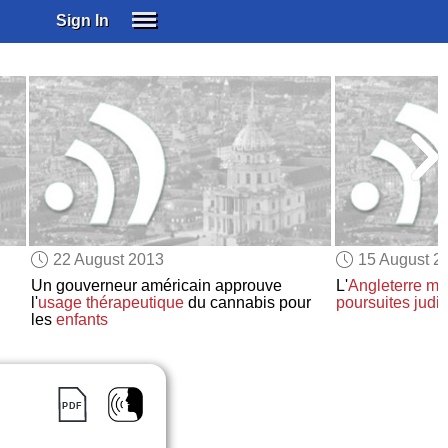
Sign In
SIGN IN
SUBSCRIBE
EDUCATIONAL LICENSES
GIFT CARDS
OTHER LANGUAGES
ABOUT US
ALEXA
22 August 2013
15 August 2
ADJUST COLORS
Un gouverneur américain approuve
L'
Angleterre
me
l'
usage thérapeutique
du cannabis pour
poursuites judic
les
enfants