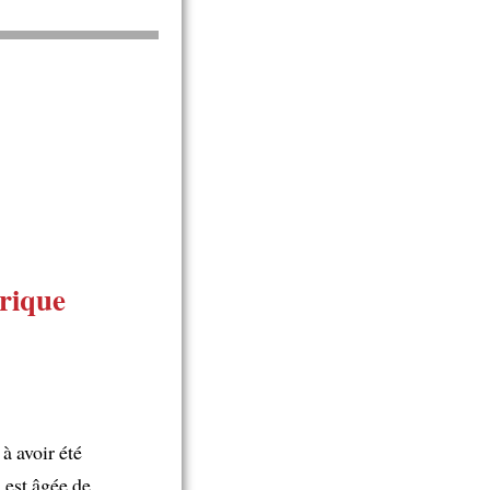
orique
à avoir été
i est âgée de