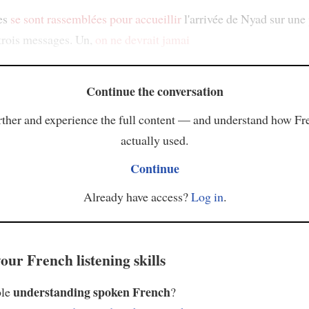
es
se sont rassemblées
pour accueillir
l'arrivée de Nyad sur une
 trois messages. Un,
on ne devrait jamai
Continue the conversation
ther and experience the full content — and understand how Fr
actually used.
Continue
Already have access?
Log in
.
our French listening skills
understanding spoken French
ble
?