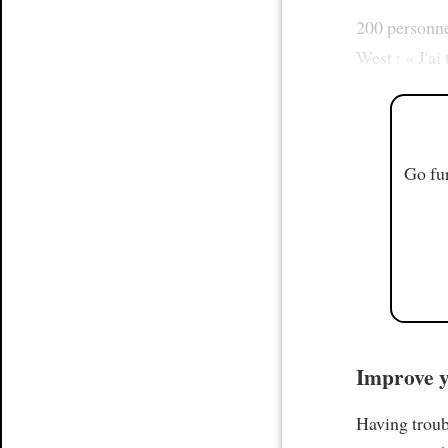
200 personn
West : « J'ai
Go fur
Improve y
Having trou