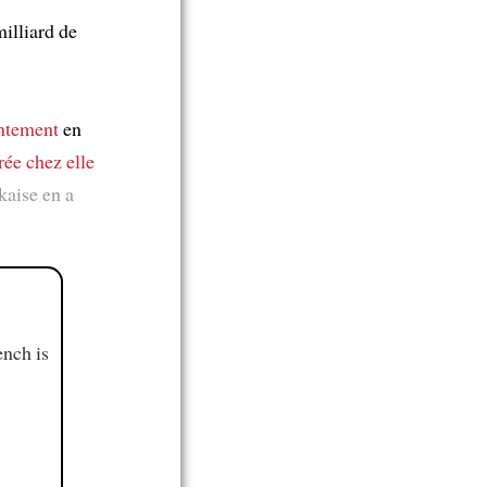
milliard de
ntement
en
rée chez elle
kaise en a
ench is