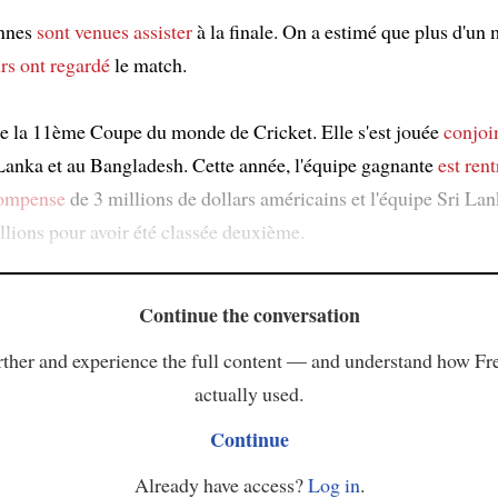
nnes
sont venues assister
à la finale. On a estimé que plus d'un 
rs
ont regardé
le match.
e la 11ème Coupe du monde de Cricket. Elle s'est jouée
conjoi
 Lanka et au Bangladesh. Cette année, l'équipe gagnante
est rent
ompense
de 3 millions de dollars américains et l'équipe Sri Lan
llions pour avoir été classée deuxième.
Continue the conversation
ther and experience the full content — and understand how Fr
actually used.
Continue
Already have access?
Log in
.