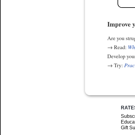
Improve y
Are you stru
→ Read:
Why
Develop your
→ Try:
Prac
RATE
Subscr
Educat
Gift S