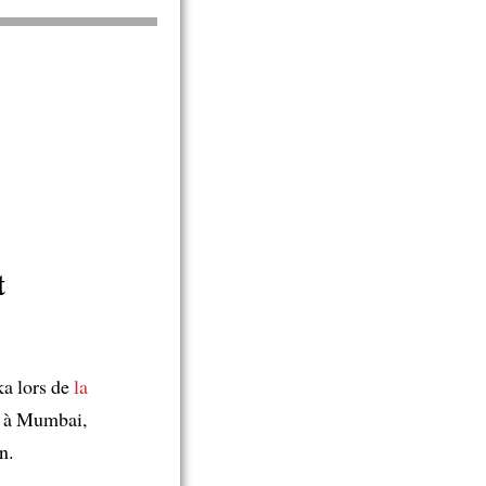
t
a lors de
la
l à Mumbai,
n.