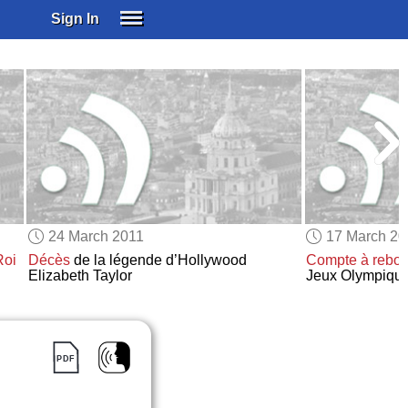
Sign In
SIGN IN
SUBSCRIBE
EDUCATIONAL LICENSES
GIFT CARDS
OTHER LANGUAGES
ABOUT US
ALEXA
24 March 2011
17 March 20
ADJUST COLORS
Roi
Décès
de la légende d’Hollywood
Compte à rebou
Elizabeth Taylor
Jeux Olympiqu