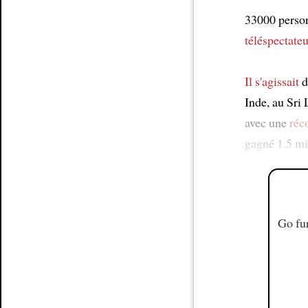
33000 perso
Article
téléspectateu
Il s'agissait
d
Inde, au Sri
avec une
réc
gagné 1,5 mi
Go fur