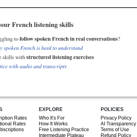
our French listening skills
follow spoken French in real conversations
ggling to
?
 spoken French is hard to understand
structured listening exercises
 skills with
tice with audio and transcripts
S
EXPLORE
POLICIES
iption Rates
Who It's For
Privacy Policy
ional Rates
How It Works
AI Transparency
ubscriptions
Free Listening Practice
Terms of Use
Intermediate Plateau
Refund Policy