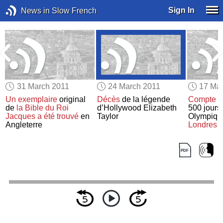
Sign In
News in Slow French
31 March 2011
24 March 2011
17 Ma
Un exemplaire
original
Décès
de la légende
Compte à
de
la Bible du Roi
d’Hollywood Elizabeth
500 jours
Jacques
a été trouvé
en
Taylor
Olympiqu
Angleterre
Londres