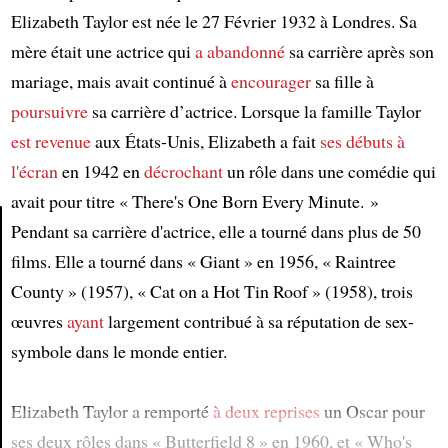
Elizabeth Taylor est née le 27 Février 1932 à Londres. Sa
mère était une actrice qui
a abandonné
sa carrière après son
mariage, mais avait continué à
encourager
sa fille à
poursuivre
sa carrière d’actrice. Lorsque la famille Taylor
est revenue
aux États-Unis, Elizabeth a fait
ses débuts à
l'écran
en 1942 en
décrochant
un rôle dans une comédie qui
avait pour titre « There's One Born Every Minute. »
Pendant sa carrière d'actrice, elle a tourné dans plus de 50
films. Elle a tourné dans « Giant » en 1956, « Raintree
Article
County » (1957), « Cat on a Hot Tin Roof » (1958), trois
œuvres
ayant
largement contribué à sa réputation de sex-
symbole dans le monde entier.
Elizabeth Taylor a remporté
à deux reprises
un Oscar pour
ses deux rôles dans « Butterfield 8 » en 1960, et « Who's