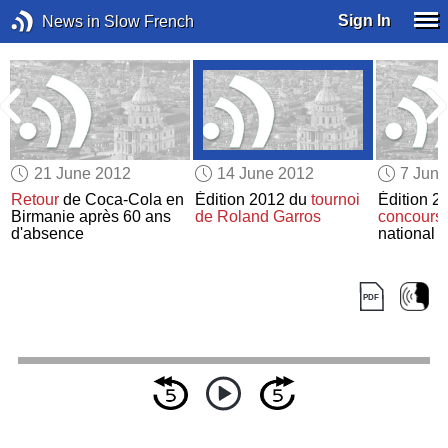
Sign In
News in Slow French
21 June 2012
14 June 2012
7 Jun
Retour
de Coca-Cola en
Édition 2012 du
tournoi
Édition 2
Birmanie après 60 ans
de Roland Garros
concours 
d'absence
national