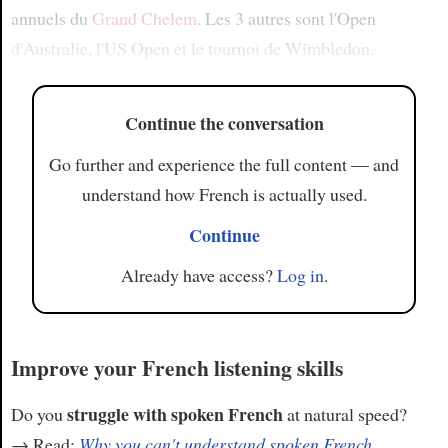
annuels du
Grand Chelem
. Les 3 autres sont l'Open
d'Australie, l'US Open et le tournoi de Wimbledon.
Continue the conversation
Go further and experience the full content — and
understand how French is actually used.
Continue
Already have access?
Log in
.
Improve your French listening skills
struggle with spoken French
Do you
at natural speed?
→ Read:
Why you can't understand spoken French