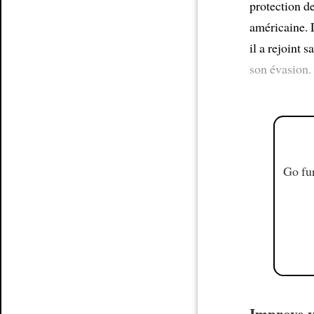
protection d
américaine. 
il a rejoint 
son évasion.
Go fur
Improve y