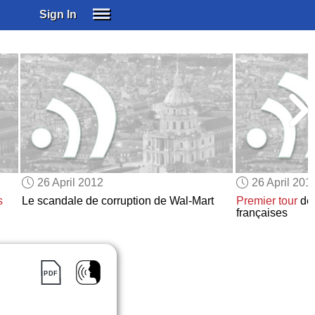
Sign In
SIGN IN
SUBSCRIBE
EDUCATIONAL LICENSES
GIFT CARDS
OTHER LANGUAGES
ABOUT US
ALEXA
26 April 2012
26 April 201
ADJUST COLORS
s
Le scandale de corruption de Wal-Mart
Premier tour
de
françaises