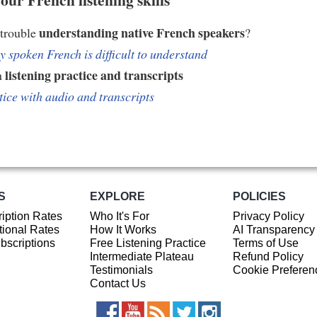
understanding native French speakers
 trouble
?
 spoken French is difficult to understand
listening practice and transcripts
h
tice with audio and transcripts
S
EXPLORE
POLICIES
iption Rates
Who It's For
Privacy Policy
ional Rates
How It Works
AI Transparency
ubscriptions
Free Listening Practice
Terms of Use
Intermediate Plateau
Refund Policy
Testimonials
Cookie Preferen
Contact Us