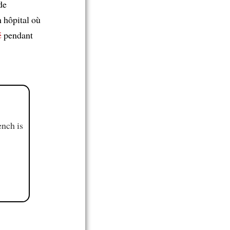
de
 hôpital où
é
pendant
ench is