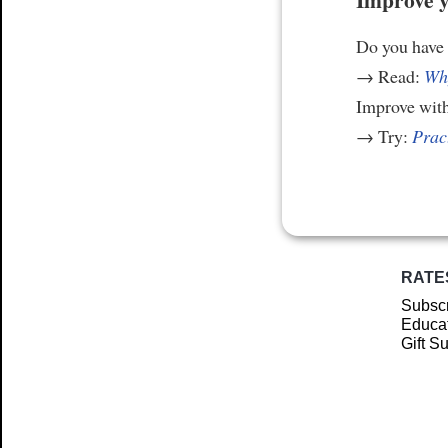
Do you have
→ Read:
Why
Improve wit
→ Try:
Prac
RATE
Subscr
Educat
Gift S