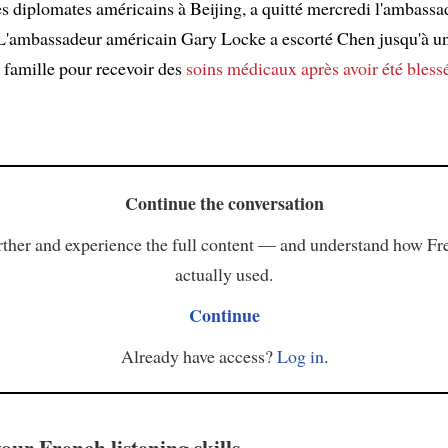
es diplomates américains à Beijing, a quitté mercredi l'ambassa
L'ambassadeur américain Gary Locke a escorté Chen jusqu'à un
sa famille pour recevoir des
soins médicaux
après avoir été bless
Continue the conversation
ther and experience the full content — and understand how Fr
actually used.
Continue
Already have access?
Log in
.
our French listening skills