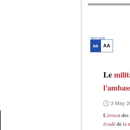
TEXT SIZE
aa
AA
Le
milit
l'ambas
3 May 2
L'
avocat
des
évadé
de
la 
Article