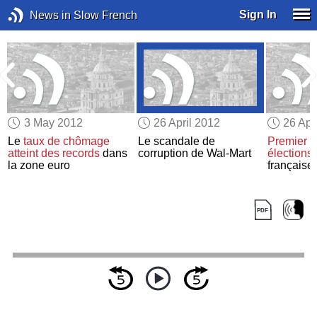
Sign In
News in Slow French
3 May 2012
26 April 2012
26 Apr
Le
taux de chômage
Le scandale de
Premier t
atteint des records
dans
corruption de Wal-Mart
élections 
e
la zone euro
française