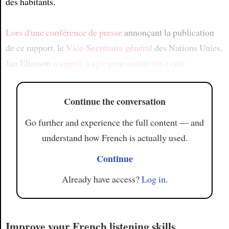
des habitants.
Lors d'une conférence de presse
annonçant la publication
de ce rapport, le
Vice-Secrétaire général
des Nations Unies,
Jan Eliasson
a appelé à agir
pour mettre fin à cett
Continue the conversation
Go further and experience the full content — and
understand how French is actually used.
Continue
Already have access?
Log in
.
Improve your French listening skills