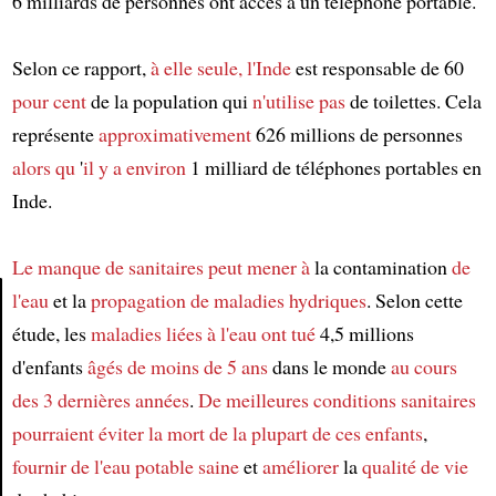
6 milliards de personnes ont accès à un téléphone portable.
Selon ce rapport,
à elle seule, l'Inde
est responsable de 60
pour cent
de la population qui
n'utilise pas
de toilettes. Cela
représente
approximativement
626 millions de personnes
alors qu
'
il y a environ
1 milliard de téléphones portables en
Inde.
Le manque de sanitaires
peut mener à
la contamination
de
l'eau
et la
propagation de maladies hydriques
. Selon cette
étude, les
maladies liées à l'eau
ont tué
4,5 millions
Article
d'enfants
âgés de moins de 5 ans
dans le monde
au cours
des 3 dernières années
.
De meilleures conditions sanitaires
pourraient éviter
la mort de la plupart de ces enfants
,
fournir de l'eau potable saine
et
améliorer
la
qualité de vie