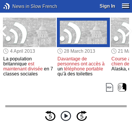
Sign In
News in Slow French
4 April 2013
28 March 2013
21 Ma
La population
Davantage de
Course an
britannique
est
personnes
ont accès à
chien de 
maintenant divisée
en 7
un
téléphone portable
Alaska, é
classes sociales
qu'à des toilettes