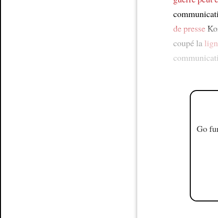
communicatio
de presse
Kor
coupé la
lig
communicatio
Go fur