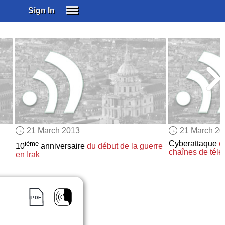
Sign In
SIGN IN
SUBSCRIBE
EDUCATIONAL LICENSES
GIFT CARDS
OTHER LANGUAGES
ABOUT US
ALEXA
21 March 2013
21 March 2
ADJUST COLORS
Cyberattaque
c
ième
10
anniversaire
du début de la guerre
chaînes de télé
en Irak