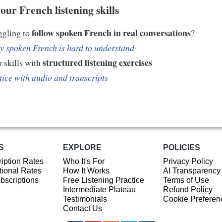
our French listening skills
follow spoken French in real conversations
ggling to
?
 spoken French is hard to understand
structured listening exercises
 skills with
tice with audio and transcripts
S
EXPLORE
POLICIES
iption Rates
Who It's For
Privacy Policy
ional Rates
How It Works
AI Transparency
ubscriptions
Free Listening Practice
Terms of Use
Intermediate Plateau
Refund Policy
Testimonials
Cookie Preferen
Contact Us