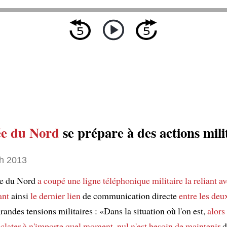
e du Nord
se prépare à des actions mili
h 2013
ée du Nord
a coupé une ligne téléphonique militaire la reliant a
ant
ainsi
le dernier lien
de communication directe
entre les deu
ndes tensions militaires : «Dans la situation où l'on est,
alors
éclater à n'importe quel moment
,
nul n'est besoin de maintenir
d