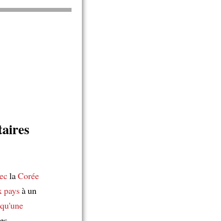
taires
vec
la
Corée
x pays
à un
 qu'une
es