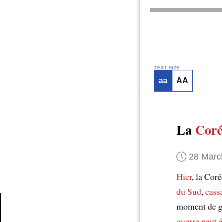
TEXT SIZE
aa
AA
La
Coré
28 Marc
Hier
, la Cor
du Sud
,
cass
moment de gra
guerre peut 
Article