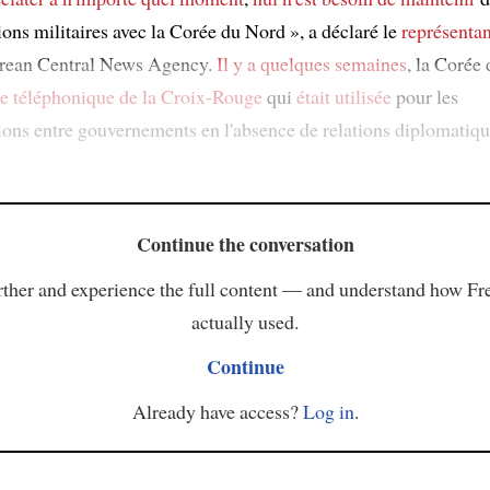
ns militaires avec la Corée du Nord », a déclaré le
représentan
ean Central News Agency.
Il y a quelques semaines
, la Corée
ne téléphonique de la Croix-Rouge
qui
était utilisée
pour les
ns entre gouvernements en l'absence de relations diplomatiqu
Continue the conversation
ther and experience the full content — and understand how Fr
actually used.
Continue
Already have access?
Log in
.