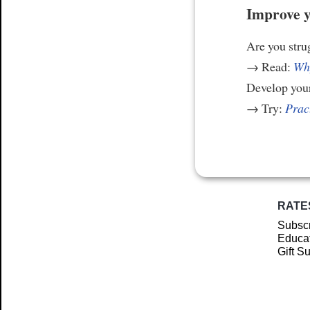
Improve y
Are you stru
→ Read:
Why
Develop your
→ Try:
Prac
RATE
Subscr
Educat
Gift S