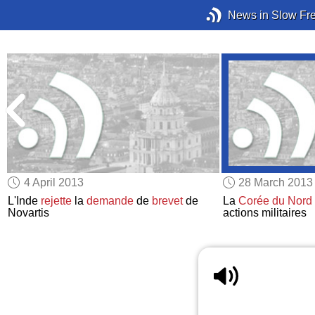
News in Slow Fr
4 April 2013
28 March 2013
L'Inde
rejette
la
demande
de
brevet
de
La
Corée du Nord
Novartis
actions militaires