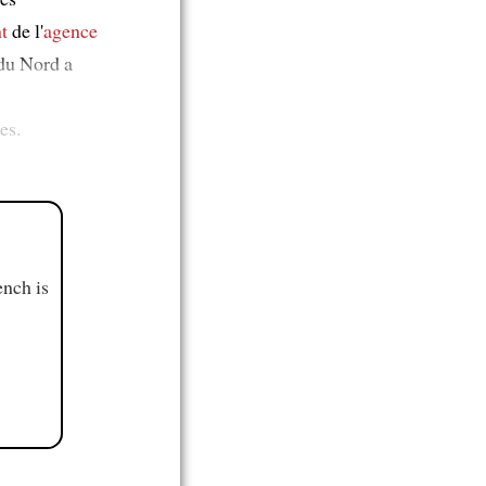
t
de l'
agence
 du Nord a
es.
ench is