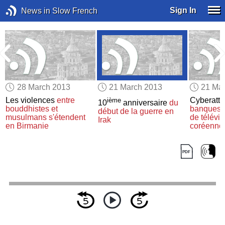
Sign In
News in Slow French
28 March 2013
21 March 2013
21 Ma
Les violences
entre
Cyberatt
ième
10
anniversaire
du
bouddhistes et
banques
début de la guerre en
musulmans
s'étendent
de télévis
Irak
en Birmanie
coréenne