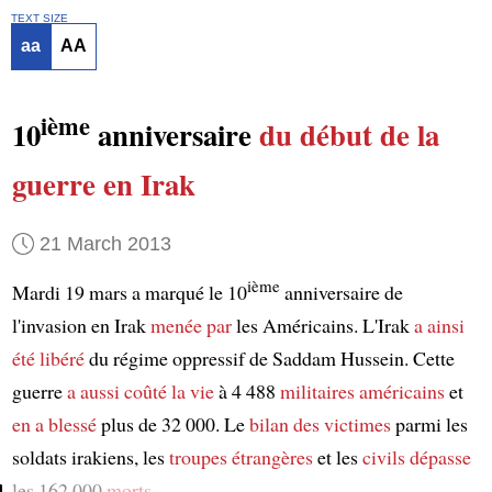
TEXT SIZE
aa
AA
ième
10
anniversaire
du début de la
guerre en Irak
21 March 2013
ième
Mardi 19 mars a marqué le 10
anniversaire de
l'invasion en Irak
menée par
les Américains. L'Irak
a ainsi
été libéré
du régime oppressif de Saddam Hussein. Cette
guerre
a aussi coûté la vie
à 4 488
militaires américains
et
en a blessé
plus de 32 000. Le
bilan des victimes
parmi les
soldats irakiens, les
troupes étrangères
et les
civils
dépasse
les 162 000
morts
.