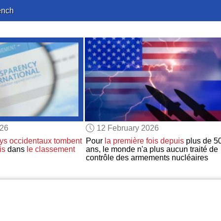
ench
026
12 February 2026
ays occidentaux
tombent
Pour
la première fois
depuis
plus de 5
is
dans
le classement
ans, le monde n'a plus aucun traité de
contrôle des armements nucléaires