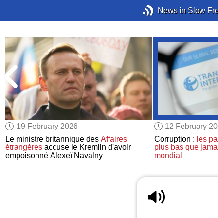
News in Slow Fr
19 February 2026
12 February 2
t
Le ministre britannique des
Affaires
Corruption :
les p
étrangères
accuse le Kremlin d'avoir
plus bas que jama
empoisonné Alexeï Navalny
mondial