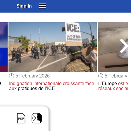
Sign In
SIGN IN
SUBSCRIBE
EDUCATIONAL LICENSES
GIFT CARDS
OTHER LANGUAGES
ABOUT US
ALEXA
5 February 2026
5 February 
ADJUST COLORS
0
Indignation internationale croissante
face
L’Europe
est en
aux
pratiques de l’ICE
réseaux sociau