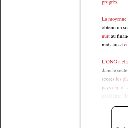
progrès
.
La moyenne 
obtenu un sc
nuit
au finan
mais aussi
c
L’ONG
a cl
dans le secte
scores
les pl
pays
depuis
2
problème : l