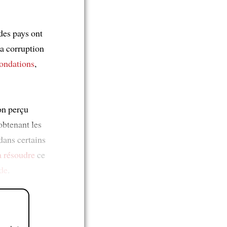
des pays ont
 la corruption
nondations
,
on perçu
btenant les
dans certains
à
résoudre
ce
de
.