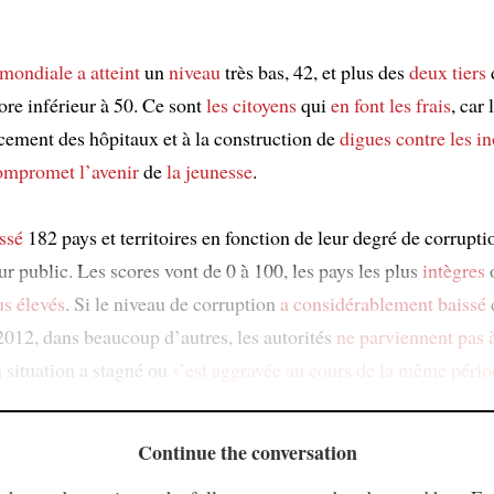
mondiale
a atteint
un
niveau
très bas, 42, et plus des
deux tiers
ore inférieur à 50. Ce sont
les citoyens
qui
en font les frais
, car
cement des hôpitaux et à la construction de
digues contre les i
ompromet
l’avenir
de
la jeunesse
.
assé
182 pays et territoires en fonction de leur degré de corrupti
ur public. Les scores vont de 0 à 100, les pays les plus
intègres
o
us élevés
. Si le niveau de corruption
a considérablement baissé
012, dans beaucoup d’autres, les autorités
ne parviennent pas 
a situation a stagné ou
s’est aggravée
au cours de la même pério
Continue the conversation