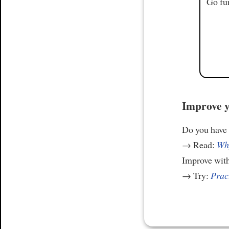
Go fur
Improve y
Do you have
→ Read:
Why
Improve wit
→ Try:
Prac