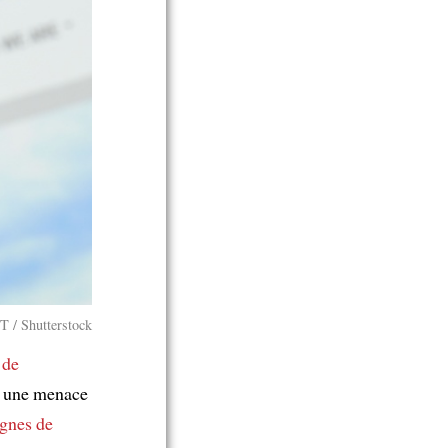
T / Shutterstock
 de
une menace
ignes de