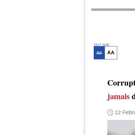
TEXT SIZE
aa
AA
Corrupt
jamais
d
12 Febr