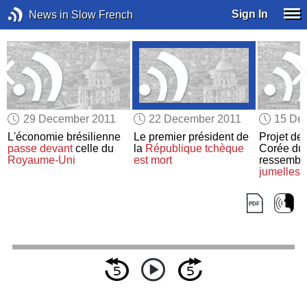
Sign In
News in Slow French
29 December 2011
22 December 2011
15 De
L'économie brésilienne
Le premier président de
Projet de
t
passe devant
celle du
la
République tchèque
Corée du
Royaume-Uni
est mort
ressembl
jumelles 
York