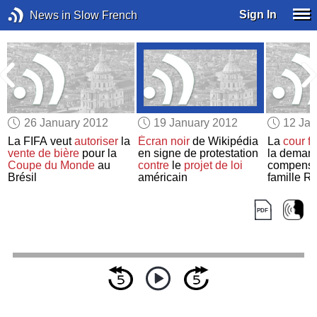
Sign In
News in Slow French
26 January 2012
19 January 2012
12 Jan
La FIFA veut
autoriser
la
Écran noir
de Wikipédia
La
cour f
vente de bière
pour la
en signe de protestation
la deman
Coupe du Monde
au
contre
le
projet de loi
compensat
Brésil
américain
famille R