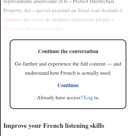
représentants américaine et le « Protect Intellectual
Property Act » qui est examiné au Sénat sont destinés à
réprimer
les
ventes
de produits américains piratés
à
l'étranger
. Les
partisans
de c
Continue the conversation
Go further and experience the full content — and
understand how French is actually used.
Continue
Already have access?
Log in
.
Improve your French listening skills