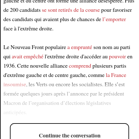
gauche et du centre ont formé une alliance désespérée. Plus
de 200 candidats
se sont retirés de la course
pour favoriser
des candidats qui avaient plus de chances de
l’emporter
face à l'extrême droite.
Le Nouveau Front populaire
a emprunté
son nom au parti
qui
avait empêché
l'extrême droite d'accéder au
pouvoir
en
1936. Cette nouvelle alliance
comprend
plusieurs partis
d'extrême gauche et de centre gauche, comme
la France
insoumise
, les Verts ou encore les socialistes. Elle s’est
formée quelques jours après l’annonce par le président
Macron de l’organisation d’élections législatives
anticipées.
Continue the conversation