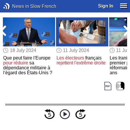
Sign In
News in Slow French
18 July 2024
11 July 2024
11 Jul
Que peut faire l'Europe
Les électeurs
français
Les Irani
pour réduire
sa
rejettent
l'extrême droite
premier p
dépendance militaire à
réformate
l'égard des États-Unis ?
ans