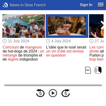
Sign In
News in Slow French
11 July 2024
4 July 2024
27 Ju
d
Concours
de
mangeurs
L’idée que le rosé serait
Les conse
de hot-dogs de 2024 :
un
un vin d’été
est remise
droite
atta
mélange
de triomphe et
en question
Parton par
de
légère
indigestion
trop bienv