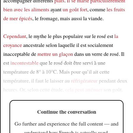
accompagner différents
plats
.
Il se marie particulièrement
bien avec
les aliments
ayant
un goût fort
, comme
les fruits
de mer
épicés
, le fromage, mais aussi la viande.
Cependant
, le mythe le plus populaire sur le rosé est
la
croyance
ancestrale selon laquelle il est socialement
inacceptable de
mettre un glaçon
dans un verre de rosé. Il
est
incontestable
que le rosé doit être servi à une
température de 8° à 10°C. Mais pour qu’il ait cette
température, il faut le laisser au
réfrigérateur
pendant deux
heures. Or, selon cette étude,
cela peut atténuer
son goût.
Continue the conversation
Go further and experience the full content — and
understand how French is actually used.