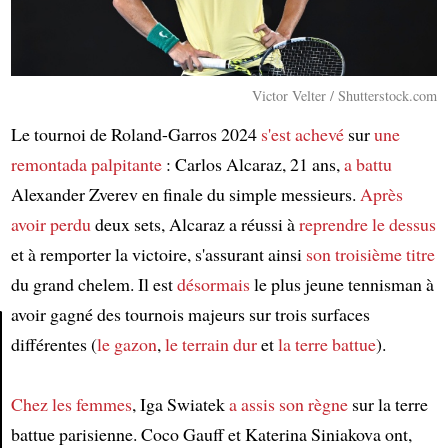
Victor Velter / Shutterstock.com
Le tournoi de Roland-Garros 2024
s'est achevé
sur
une
remontada
palpitante
: Carlos Alcaraz, 21 ans,
a battu
Alexander Zverev en finale du simple messieurs.
Après
avoir perdu
deux sets, Alcaraz a réussi à
reprendre le dessus
et à remporter la victoire, s'assurant ainsi
son troisième titre
du grand chelem. Il est
désormais
le plus jeune tennisman à
avoir gagné des tournois majeurs sur trois surfaces
différentes (
le gazon
,
le terrain dur
et
la terre battue
).
Article
Chez les femmes
, Iga Swiatek
a assis son règne
sur la terre
battue parisienne. Coco Gauff et Katerina Siniakova ont,