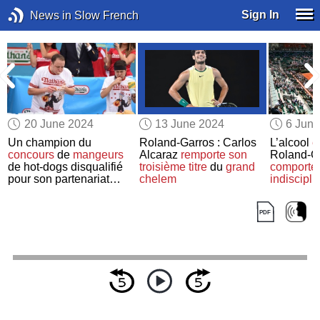
Sign In
News in Slow French
20 June 2024
13 June 2024
6 Jun
Un champion du
Roland-Garros : Carlos
L’alcool
e
concours
de
mangeurs
Alcaraz
remporte
son
Roland-Ga
de hot-dogs disqualifié
troisième titre
du
grand
comporte
pour son partenariat
chelem
indiscipli
avec une marque de
spectateu
produits végétaux