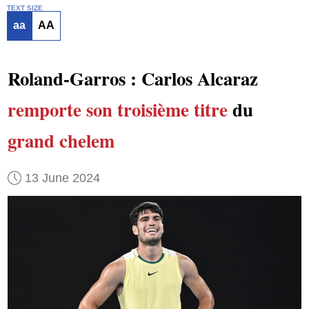
TEXT SIZE
aa
AA
Roland-Garros : Carlos Alcaraz
remporte
son troisième titre
du
grand chelem
13 June 2024