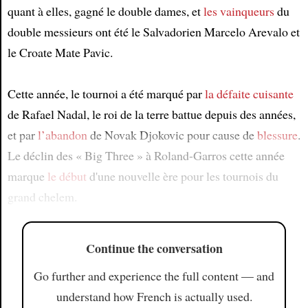
quant à elles, gagné le double dames, et
les vainqueurs
du
double messieurs ont été le Salvadorien Marcelo Arevalo et
le Croate Mate Pavic.
Cette année, le tournoi a été marqué par
la défaite cuisante
de Rafael Nadal, le roi de la terre battue depuis des années,
et par
l’abandon
de Novak Djokovic pour cause de
blessure
.
Le déclin des « Big Three » à Roland-Garros cette année
marque
le début
d'une nouvelle ère pour les tournois du
grand chelem.
Continue the conversation
Go further and experience the full content — and
understand how French is actually used.