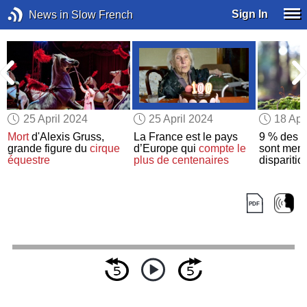
Sign In
News in Slow French
25 April 2024
25 April 2024
18 Apr
Mort
d'Alexis Gruss,
La France est le pays
9 % des
c
e
grande figure du
cirque
d’Europe qui
compte
le
sont men
équestre
plus de centenaires
dispariti