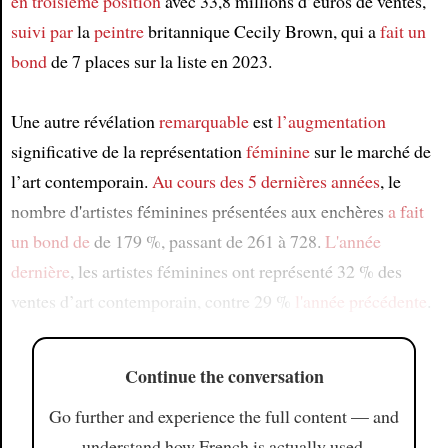
en troisième position
avec 33,8 millions d’euros de ventes,
suivi par
la
peintre
britannique Cecily Brown, qui a
fait un
bond
de 7 places sur la liste en 2023.
Une autre révélation
remarquable
est
l’augmentation
significative de la représentation
féminine
sur le marché de
l’art contemporain.
Au cours des 5 dernières années
, le
nombre d'artistes féminines présentées aux enchères
a fait
un bond de
de 179 %, passant de 261 à 728.
L'année
dernière
, les artistes féminines ont représenté 32 % des
ventes d’art contemporain, contre 29 %
l'année précédente
.
Continue the conversation
Go further and experience the full content — and
understand how French is actually used.