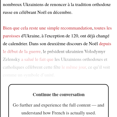
nombreux Ukrainiens de renoncer à la tradition orthodoxe
russe en célébrant Noël en décembre.
Bien que
cela reste une simple recommandation
,
toutes les
paroisses
d'Ukraine, à l'exception de 120, ont déjà changé
de calendrier. Dans son deuxième discours de Noël
depuis
le début de la guerre
, le président ukrainien Volodymyr
Zelensky
a salué le fait que
les Ukrainiens orthodoxes et
catholiques célèbrent cette fête
le même jour
, ce qu’il voit
comme un symbole d’unité.
Continue the conversation
Go further and experience the full content — and
understand how French is actually used.