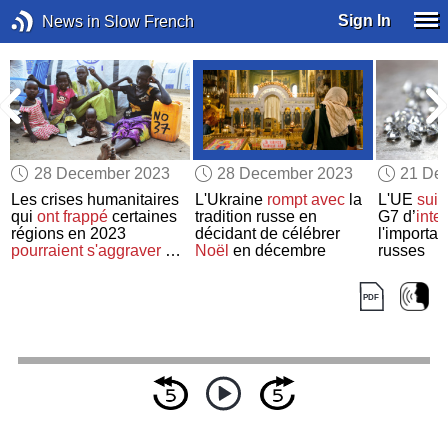
Sign In
News in Slow French
28 December 2023
28 December 2023
21 De
Les crises humanitaires
L'Ukraine
rompt avec
la
L'UE
suit
a
qui
ont frappé
certaines
tradition russe en
G7 d’
inter
régions en 2023
décidant de célébrer
l'importa
pourraient s'aggraver
en
Noël
en décembre
russes
2024