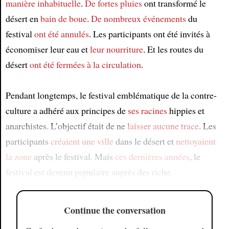
manière inhabituelle
.
De fortes pluies
ont transformé le
désert en
bain de boue
.
De nombreux événements
du
festival
ont été annulés
. Les participants ont été invités à
économiser leur eau et
leur nourriture
. Et les routes du
désert
ont été fermées à la circulation
.
Pendant longtemps, le festival emblématique de la contre-
culture a adhéré aux principes de
ses racines
hippies et
anarchistes. L’objectif était de ne
laisser aucune trace
. Les
participants
créaient une ville
dans le désert et
nettoyaient
la zone
après le festival. Mais
ces dernières années
, le
festival est devenu populaire auprès des riche
Continue the conversation