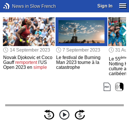
Sign In
News in Slow French
14 September 2023
7 September 2023
31 Aug
Novak Djokovic et Coco
Le festival de Burning
ème
Le 55
Gauff
remportent
l'US
Man 2023 tourne à la
Notting Hi
Open 2023 en
simple
catastrophe
culture af
caribéen
s