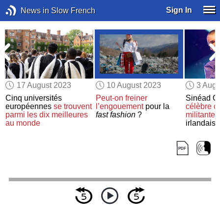
Sign In
News in Slow French
17 August 2023
10 August 2023
3 Augu
Cinq universités
Peut-on freiner
Sinéad O
européennes
se trouvent
l’engouement
pour la
célèbre c
parmi les dix meilleures
fast fashion
?
militante
p
au monde
irlandais