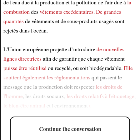
de l'eau due à la production et la pollution de l'air due à
la
combustion
des
vêtements excédentaires
.
De grandes
quantités
de vêtements et de sous-produits usagés sont
rejetés dans l'océan.
L'Union européenne projette d’introduire
de nouvelles
lignes directrices
afin de garantir que chaque vêtement
puisse être réutilisé
ou recyclé, ou soit biodégradable.
Elle
soutient également
les réglementations
qui passent le
message que la production doit respecter
les droits de
l'homme
, les droits sociaux,
les droits relatifs à l'étiquetage
,
le bien-être animal
et l'environnement
t
Continue the conversation