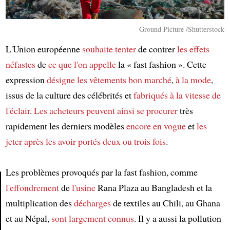
Ground Picture /Shutterstock
L'Union européenne
souhaite tenter
de contrer
les effets
néfastes
de
ce que l'on appelle
la « fast fashion ». Cette
expression
désigne
les vêtements bon marché
,
à la mode
,
issus de la culture des célébrités et
fabriqués
à la vitesse de
l'éclair
.
Les acheteurs
peuvent ainsi se procurer
très
rapidement les derniers modèles
encore en vogue
et
les
jeter
après les avoir portés
deux ou trois fois
.
Les problèmes provoqués par la fast fashion, comme
l'effondrement
de
l'usine
Rana Plaza au Bangladesh et la
multiplication des
décharges
de textiles au Chili, au Ghana
Article
et au Népal,
sont largement connus
. Il y a aussi la pollution