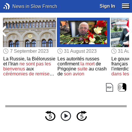
Sign In
News in Slow French
7 September 2023
31 August 2023
31 Aug
La Russie, la Biélorussie
Les autorités russes
Le gouve
et l'Iran
ne sont pas les
confirment
la mort
de
français 
bienvenus
aux
Prigojine
suite
au crash
l'interdic
cérémonies de remise
de
son avion
dans les 
des prix Nobel
en
Suède
publiques