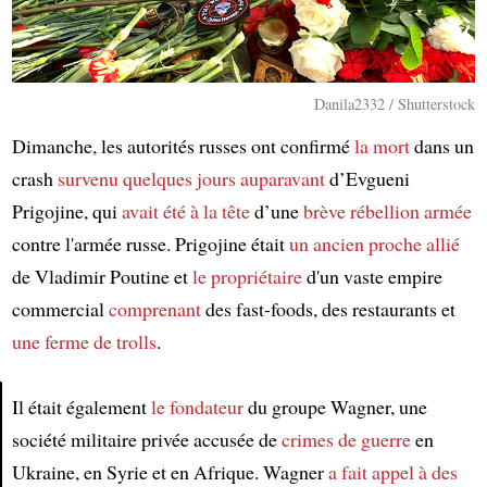
Danila2332 / Shutterstock
Dimanche, les autorités russes ont confirmé
la mort
dans un
crash
survenu
quelques jours auparavant
d’Evgueni
Prigojine, qui
avait été à la tête
d’une
brève rébellion armée
contre l'armée russe. Prigojine était
un ancien proche allié
de Vladimir Poutine et
le propriétaire
d'un vaste empire
commercial
comprenant
des fast-foods, des restaurants et
une ferme de trolls
.
Il était également
le fondateur
du groupe Wagner, une
société militaire privée accusée de
crimes de guerre
en
Article
Ukraine, en Syrie et en Afrique. Wagner
a fait appel à
des