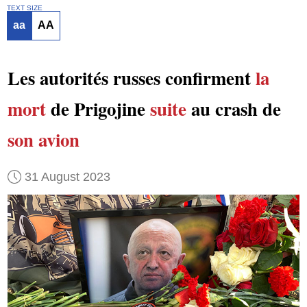
TEXT SIZE
aa
AA
Les autorités russes confirment
la
mort
de Prigojine
suite
au crash de
son avion
31 August 2023