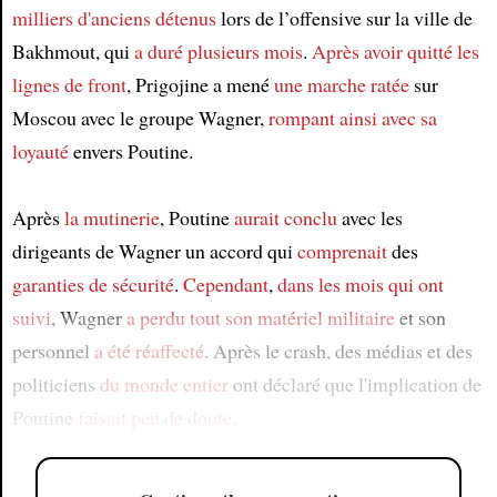
milliers d'anciens détenus
lors de l’offensive sur la ville de
Bakhmout, qui
a duré
plusieurs mois
.
Après avoir quitté
les
lignes de front
, Prigojine a mené
une marche ratée
sur
Moscou avec le groupe Wagner,
rompant ainsi avec
sa
loyauté
envers Poutine.
Après
la mutinerie
, Poutine
aurait conclu
avec les
dirigeants de Wagner un accord qui
comprenait
des
garanties de sécurité
.
Cependant
,
dans les mois qui ont
suivi
, Wagner
a perdu
tout son matériel militaire
et son
personnel
a été réaffecté
. Après le crash, des médias et des
politiciens
du monde entier
ont déclaré que l'implication de
Poutine
faisait peu de doute
.