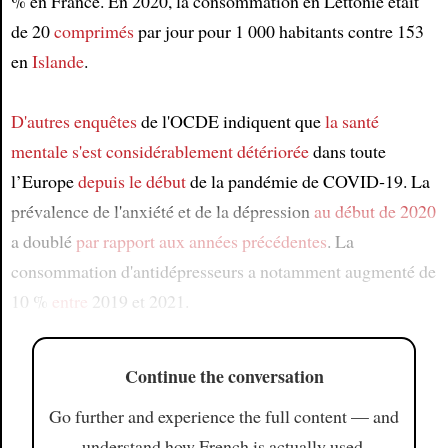
% en France. En 2020, la consommation en Lettonie était
de 20
comprimés
par jour pour 1 000 habitants contre 153
en
Islande
.
D'autres enquêtes
de l'OCDE indiquent que
la santé
mentale
s'est considérablement détériorée
dans toute
l’Europe
depuis le début
de la pandémie de COVID‑19. La
prévalence de l'anxiété et de la dépression
au début de 2020
a doublé
par rapport aux années précédentes
. La
consommation d'antidépresseurs a notamment augmenté de
10 %
entre
2019 et 2021.
Continue the conversation
Go further and experience the full content — and
understand how French is actually used.