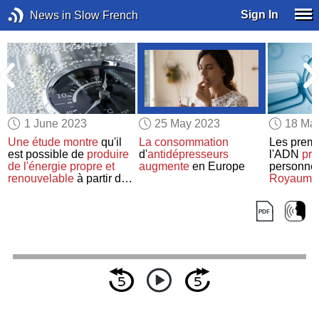
Sign In
News in Slow French
1 June 2023
25 May 2023
18 Ma
-
Une étude
montre
qu'il
La consommation
Les premi
est possible de
produire
d'
antidépresseurs
l'ADN
pro
de l'énergie propre et
augmente
en Europe
personne
renouvelable
à partir de
Royaume
l'humidité de l'air