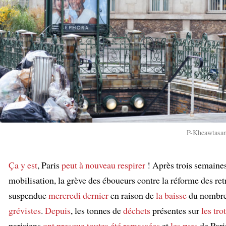
P-Kheawtasan
Ça y est
, Paris
peut à nouveau respirer
! Après trois semaine
mobilisation, la grève des éboueurs contre la réforme des retr
suspendue
mercredi dernier
en raison de
la baisse
du nombre
grévistes
.
Depuis
, les tonnes de
déchets
présentes sur
les tro
parisiens
ont presque toutes été ramassées
et
les rues
de Pari