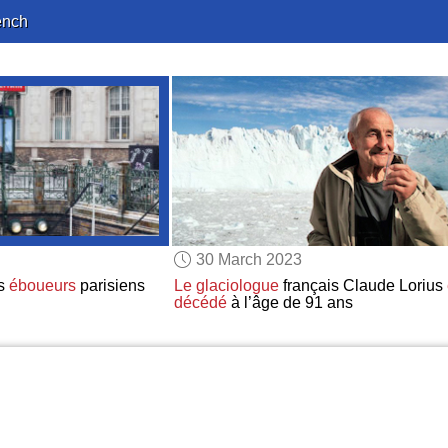
ench
30 March 2023
s
éboueurs
parisiens
Le glaciologue
français Claude Lorius
décédé
à l’âge de 91 ans