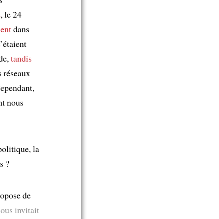
e
, le 24
ent
dans
s’étaient
nde,
tandis
s réseaux
Cependant,
nt nous
olitique, la
s ?
propose de
ous invitait