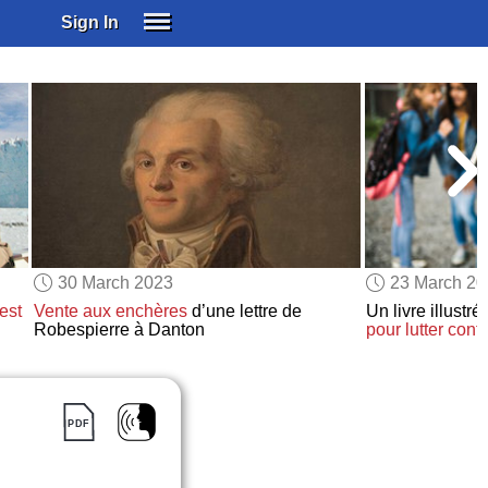
Sign In
SIGN IN
SUBSCRIBE
EDUCATIONAL LICENSES
GIFT CARDS
OTHER LANGUAGES
ABOUT US
ALEXA
30 March 2023
23 March 2
ADJUST COLORS
est
Vente aux enchères
d’une lettre de
Un livre illustr
Robespierre à Danton
pour lutter cont