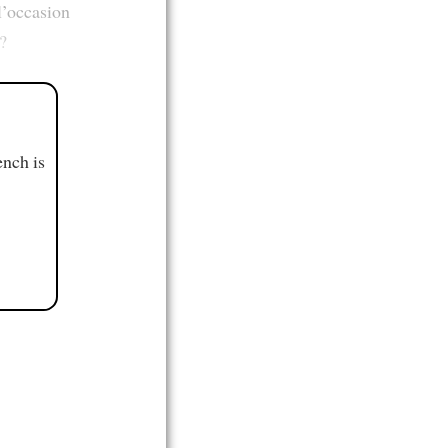
l’occasion
?
ench is