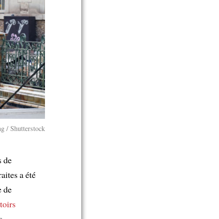
g / Shutterstock
s de
aites a été
 de
ttoirs
s