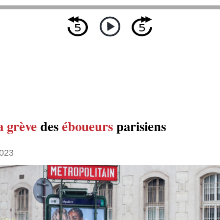
a grève
des
éboueurs
parisiens
2023