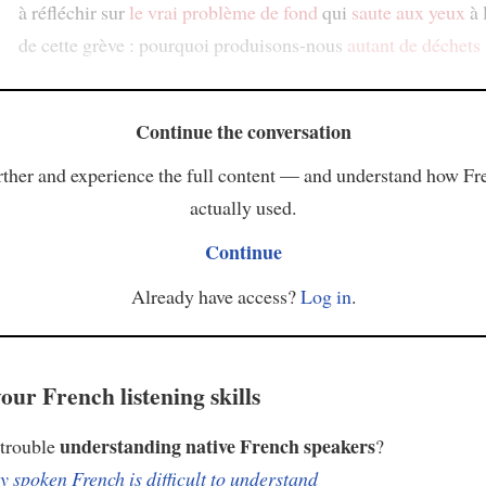
à réfléchir sur
le vrai problème de fond
qui
saute aux yeux
à 
de cette grève : pourquoi produisons-nous
autant de déchets
Continue the conversation
ther and experience the full content — and understand how Fr
actually used.
Continue
Already have access?
Log in
.
our French listening skills
understanding native French speakers
 trouble
?
 spoken French is difficult to understand