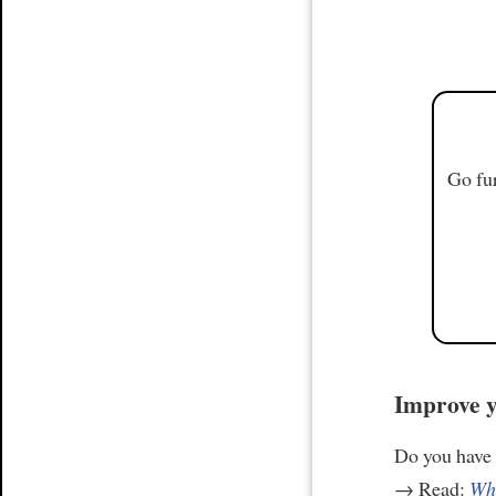
Go fur
Improve y
Do you have
→ Read:
Why