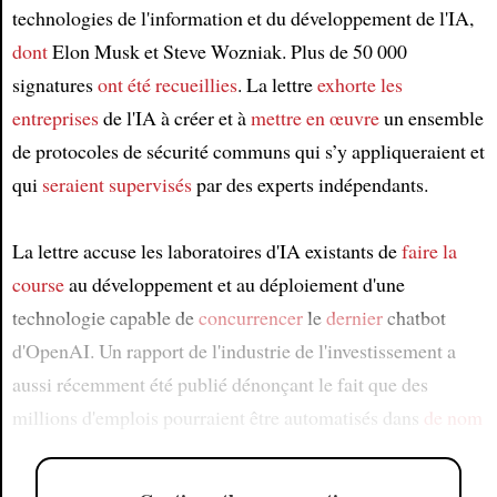
technologies de l'information et du développement de l'IA,
dont
Elon Musk et Steve Wozniak. Plus de 50 000
signatures
ont été recueillies
. La lettre
exhorte
les
entreprises
de l'IA à créer et à
mettre en œuvre
un ensemble
de protocoles de sécurité communs qui s’y appliqueraient et
qui
seraient supervisés
par des experts indépendants.
La lettre accuse les laboratoires d'IA existants de
faire la
course
au développement et au déploiement d'une
technologie capable de
concurrencer
le
dernier
chatbot
d'OpenAI. Un rapport de l'industrie de l'investissement a
aussi récemment été publié dénonçant le fait que des
millions d'emplois pourraient être automatisés dans
de nom