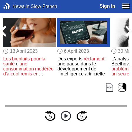
Sign In
News in Slow French
13 April 2023
6 April 2023
30 Ma
Les bienfaits pour la
Des experts
réclament
L'analys
santé
d'
une
une pause dans le
Beethove
consommation modérée
développement de
problèmes
d'alcool
remis en
l'intelligence artificielle
un secret 
question