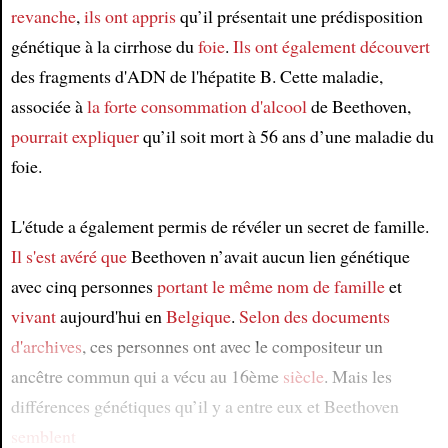
Article
revanche
,
ils ont appris
qu’il présentait une prédisposition
génétique à la cirrhose du
foie
.
Ils ont également découvert
des fragments d'ADN de l'hépatite B. Cette maladie,
associée à
la forte consommation d'alcool
de Beethoven,
pourrait expliquer
qu’il soit mort à 56 ans d’une maladie du
foie.
L'étude a également permis de révéler un secret de famille.
Il s'est avéré que
Beethoven n’avait aucun lien génétique
avec cinq personnes
portant le même nom de famille
et
vivant
aujourd'hui en
Belgique
.
Selon des documents
d'archives
, ces personnes ont avec le compositeur un
ancêtre commun qui a vécu au 16ème
siècle
. Mais les
différences génétiques qu’il y a entre eux et Beethoven
semblent