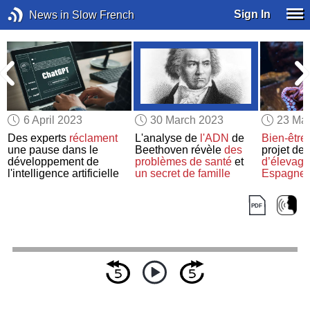
Sign In
News in Slow French
6 April 2023
30 March 2023
23 Ma
Des experts
réclament
L'analyse de
l'ADN
de
Bien-être
une pause dans le
Beethoven révèle
des
projet de
développement de
problèmes de santé
et
d’élevage
l'intelligence artificielle
un secret de famille
Espagne
inquiétud