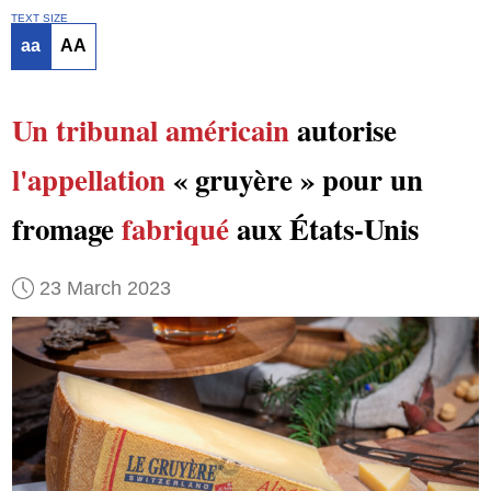
TEXT SIZE
aa
AA
Un tribunal américain
autorise
l'appellation
« gruyère » pour un
fromage
fabriqué
aux États-Unis
23 March 2023