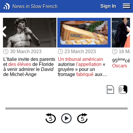
Sign In
News in Slow French
30 March 2023
23 March 2023
16 Ma
L’Italie invite des parents
Un tribunal américain
ème
95
cér
et
des élèves
de Floride
autorise
l'appellation
«
Oscars
à venir admirer le
David
gruyère » pour un
de Michel-Ange
fromage
fabriqué
aux
États-Unis