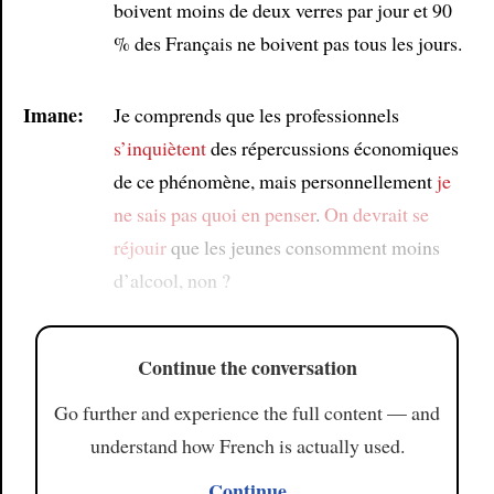
boivent moins de deux verres par jour et 90
% des Français ne boivent pas tous les jours.
Imane:
Je comprends que les professionnels
s’inquiètent
des répercussions économiques
de ce phénomène, mais personnellement
je
ne sais pas quoi en penser
.
On devrait se
réjouir
que les jeunes consomment moins
d’alcool, non ?
Continue the conversation
Go further and experience the full content — and
understand how French is actually used.
Continue