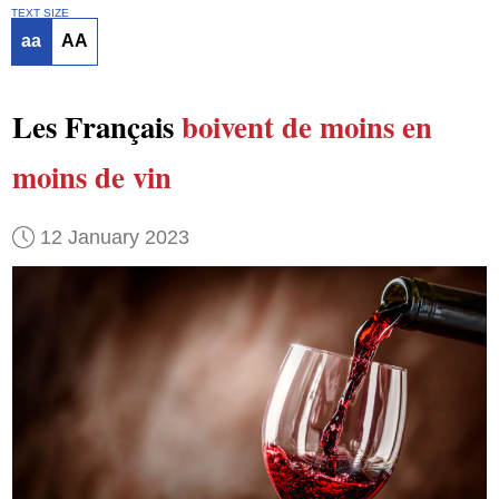
TEXT SIZE
aa
AA
Les Français
boivent
de moins en
moins de vin
12 January 2023