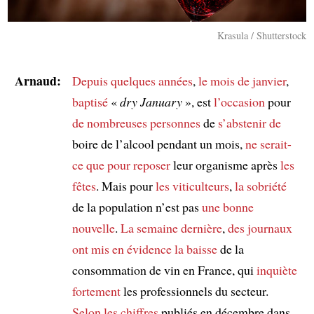
Krasula / Shutterstock
Arnaud:
Depuis quelques années
,
le mois de janvier
,
baptisé
«
dry January
», est
l’occasion
pour
de nombreuses personnes
de
s’abstenir de
boire de l’alcool pendant un mois,
ne serait-
ce que
pour reposer
leur organisme après
les
fêtes
. Mais pour
les viticulteurs
,
la sobriété
de la population n’est pas
une bonne
nouvelle
.
La semaine dernière
,
des journaux
ont mis en évidence
la baisse
de la
consommation de vin en France, qui
inquiète
fortement
les professionnels du secteur.
Selon
les chiffres
publiés en décembre dans