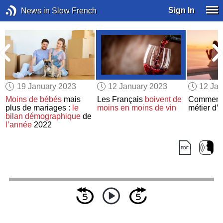
Sign In
News in Slow French
19 January 2023
12 January 2023
12 Jan
Moins de bébés
mais
Les Français
boivent
de
Commen
plus de mariages :
le
moins en moins de vin
métier d’
bilan démographique
de
l’année
2022