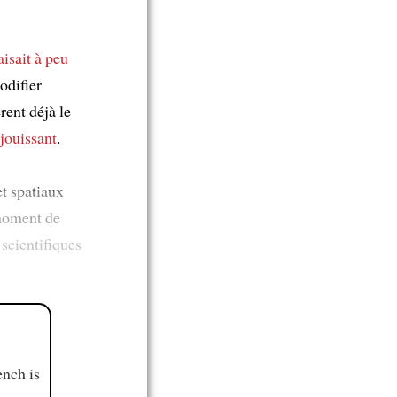
faisait à peu
odifier
rent déjà le
éjouissant
.
t spatiaux
 moment de
 scientifiques
ench is