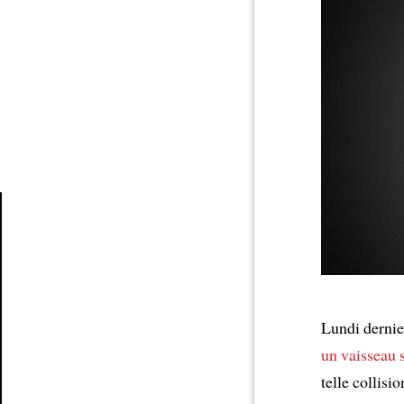
Article
Lundi derni
un vaisseau s
telle collisi