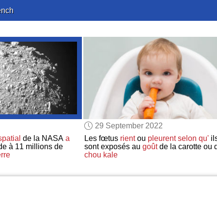
ench
29 September 2022
patial
de la NASA
a
Les fœtus
rient
ou
pleurent
selon qu'
il
de à 11 millions de
sont exposés au
goût
de la carotte ou 
erre
chou kale