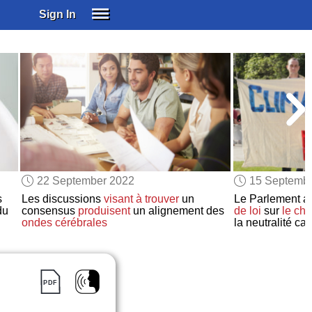
Sign In
SIGN IN
SUBSCRIBE
EDUCATIONAL LICENSES
GIFT CARDS
OTHER LANGUAGES
ABOUT US
ALEXA
22 September 2022
15 Septemb
ADJUST COLORS
s
Les discussions
visant à trouver
un
Le Parlement a
du
consensus
produisent
un alignement des
de loi
sur
le ch
ondes cérébrales
la neutralité c