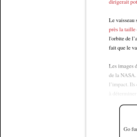
dirigerait po
Le vaisseau 
près
la taille
l'orbite de l
fait que le v
Les images d
de la NASA.
l’impact. Ils
à déterminer 
Go fur