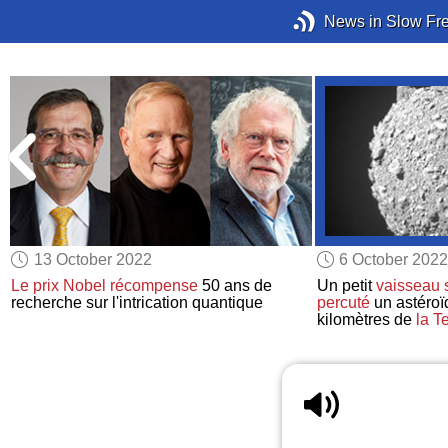
News in Slow Fr
13 October 2022
6 October 2022
Le prix Nobel
récompense
50 ans de
Un petit
vaisseau s
recherche sur l'intrication quantique
percuté
un astéroï
kilomètres de
la T