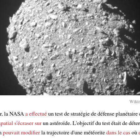
Wiki
er, la NASA
a effectué
un test de stratégie de défense planétaire
patial
s'écraser sur
un astéroïde. L'objectif du test était de déte
on
pouvait modifier
la trajectoire d'une météorite
dans le cas
où