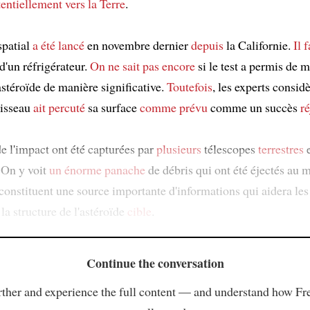
tentiellement vers
la Terre
.
spatial
a été lancé
en novembre dernier
depuis
la Californie.
Il 
d'un réfrigérateur.
On ne sait pas encore
si le test a permis de m
’astéroïde de manière significative.
Toutefois
, les experts considè
aisseau
ait percuté
sa surface
comme prévu
comme un succès
r
e l'impact ont été capturées par
plusieurs
télescopes
terrestres
e
 On y voit
un énorme panache
de débris qui ont été éjectés au
 constituent une source importante d'informations qui aidera les
la structure de l'astéroïde
cible
.
Continue the conversation
ther and experience the full content — and understand how Fr