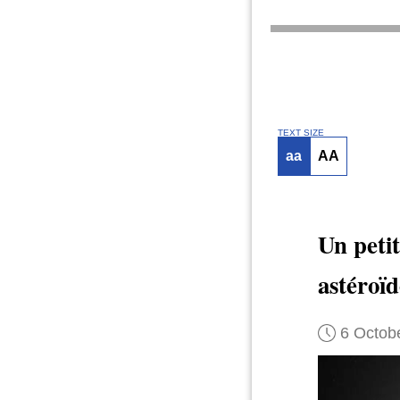
TEXT SIZE
aa
AA
Un peti
astéroïd
6 Octob