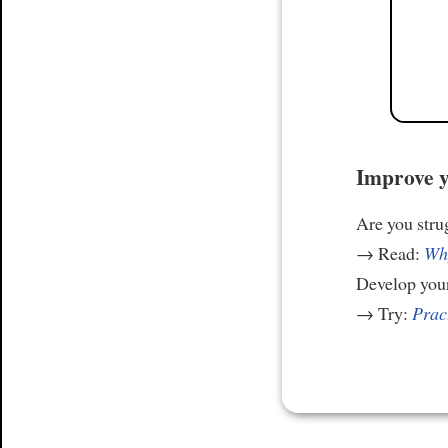
Improve y
Are you stru
→ Read:
Why
Develop your
→ Try:
Prac