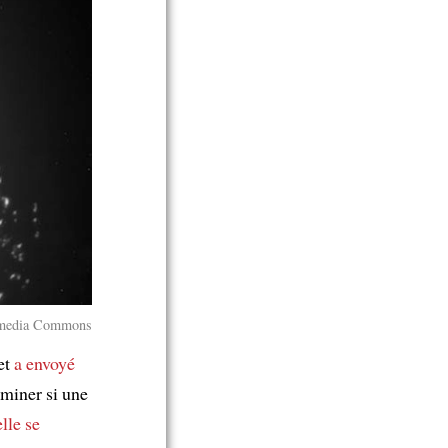
media Commons
 et
a envoyé
rminer si une
elle se