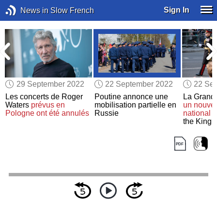
Sign In
News in Slow French
29 September 2022
22 September 2022
22 Se
Les concerts de Roger
Poutine annonce une
La Grand
Waters
prévus
en
mobilisation partielle en
un nouve
Pologne
ont été annulés
Russie
national
:
the King 