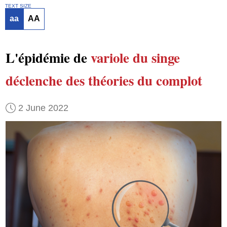
TEXT SIZE
aa
AA
L'épidémie de
variole du singe
déclenche
des théories du complot
2 June 2022