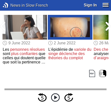
Sign In
News in Slow French
9 June 2022
2 June 2022
26 Ma
Les
personnes résolues
L'épidémie de
variole du
Des cher
sont
plus confiantes
que
singe
déclenche
des
analysent
celles qui doutent quelle
théories du complot
d’araigné
que soit la pertinence de
leur décision