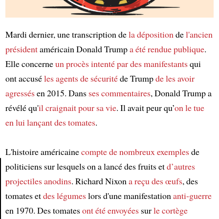
Mardi dernier, une transcription de
la déposition
de
l'ancien
président
américain Donald Trump
a été rendue publique
.
Elle concerne
un procès intenté par
des manifestants
qui
ont accusé
les agents de sécurité
de Trump
de les avoir
agressés
en 2015. Dans
ses commentaires
, Donald Trump a
révélé qu'
il craignait pour sa vie
. Il avait peur qu’
on le tue
en lui lançant des tomates
.
L'histoire américaine
compte
de nombreux exemples
de
politiciens sur lesquels on a lancé des fruits et
d’autres
projectiles anodins
. Richard Nixon
a reçu
des œufs
, des
Article
tomates et
des légumes
lors d'une manifestation
anti-guerre
en 1970. Des tomates
ont été envoyées
sur
le cortège