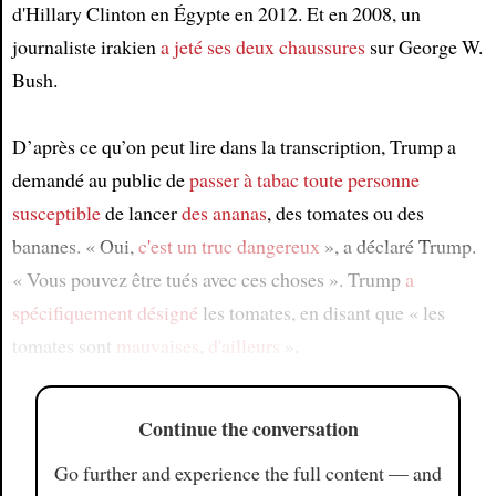
d'Hillary Clinton en Égypte en 2012. Et en 2008, un
journaliste irakien
a jeté
ses deux chaussures
sur George W.
Bush.
D’après ce qu’on peut lire dans la transcription, Trump a
demandé au public de
passer à tabac
toute personne
susceptible
de lancer
des ananas
, des tomates ou des
bananes. « Oui,
c'est un truc dangereux
», a déclaré Trump.
« Vous pouvez être tués avec ces choses ». Trump
a
spécifiquement désigné
les tomates, en disant que « les
tomates sont
mauvaises
,
d'ailleurs
».
Continue the conversation
Go further and experience the full content — and