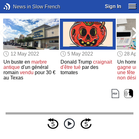
Sign In
News in Slow French
12 May 2022
5 May 2022
28 Apr
Un buste en
marbre
Donald Trump
craignait
Un homme
n
antique
d'un général
d'être tué
par des
gagne un
romain
vendu
pour 30 €
tomates
une fête d
au Texas
non désir
son bure