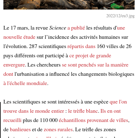
2022/12/eu3.jpg
Le 17 mars, la revue
Science
a publié
les résultats d'
une
nouvelle étude
sur l’incidence des activités humaines sur
l'évolution. 287 scientifiques
répartis dans
160 villes de 26
pays différents ont participé à
ce projet de grande
envergure
. Les chercheurs
se sont penchés sur
la manière
dont
l'urbanisation a influencé les changements biologiques
à l'échelle mondiale
.
Les scientifiques se sont intéressés à une espèce
que l'on
trouve
dans le monde entier
:
le trèfle blanc
.
Ils en ont
recueilli
plus de 110 000
échantillons
provenant de villes
,
Article
de
banlieues
et de
zones rurales
. Le trèfle des zones