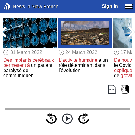
Sign In
News in Slow French
31 March 2022
24 March 2022
17 Ma
Des implants cérébraux
L'activité humaine
a un
De nouvel
permettent à
un patient
rôle déterminant dans
le Covid
paralysé de
l'évolution
expliquer
communiquer
de
gravité
symptôm