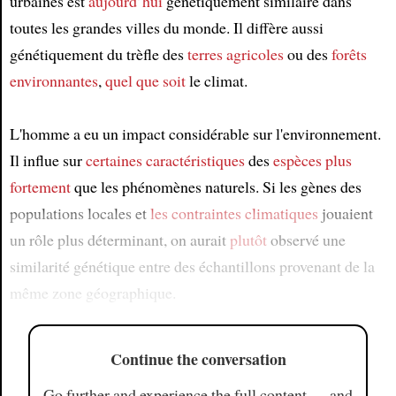
urbaines est
aujourd’hui
génétiquement similaire dans
toutes les grandes villes du monde. Il diffère aussi
génétiquement du trèfle des
terres agricoles
ou des
forêts
environnantes
,
quel que soit
le climat.
L'homme a eu un impact considérable sur l'environnement.
Il influe sur
certaines caractéristiques
des
espèces
plus
fortement
que les phénomènes naturels. Si les gènes des
populations locales et
les contraintes climatiques
jouaient
un rôle plus déterminant, on aurait
plutôt
observé une
similarité génétique entre des échantillons provenant de la
même zone géographique.
Continue the conversation
Go further and experience the full content — and