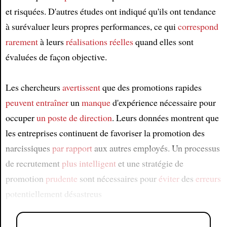
et risquées. D'autres études ont indiqué qu'ils ont tendance
à surévaluer leurs propres performances, ce qui
correspond
rarement
à leurs
réalisations réelles
quand elles sont
évaluées de façon objective.
Les chercheurs
avertissent
que des promotions rapides
peuvent entraîner
un
manque
d'expérience nécessaire pour
occuper
un poste de direction
. Leurs données montrent que
les entreprises continuent de favoriser la promotion des
narcissiques
par rapport
aux autres employés. Un processus
de recrutement
plus intelligent
et une stratégie de
promotion
prudente
sont nécessaires pour
éviter
des
erreurs
potentiellement désastreus