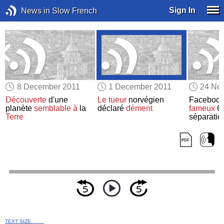
Sign In
News in Slow French
8 December 2011
1 December 2011
24 No
Découverte
d'une
Le tueur
norvégien
Faceboo
:
planète
semblable à
la
déclaré
dément
fameux
6 
Terre
séparatio
TEXT SIZE