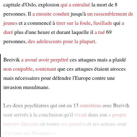
capitale d'Oslo, explosion
qui a entraîné
la mort de 8
personnes. Il
a ensuite conduit
jusqu'à
un rassemblement de
jeunes
et a commencé à
tirer sur la foule
,
fusillade
qui
a
duré
plus d'une heure et durant laquelle il
a tué
69
personnes,
des adolescents pour la plupart
.
Breivik
a avoué
avoir perpétré
ces attaques mais a plaidé
non coupable
,
soutenant
que ces attaques étaient atroces
Article
mais nécessaires pour défendre l'Europe contre une
invasion musulmane.
Les deux psychiatres qui ont eu 13
entretiens
avec Breivik
sont arrivés à la conclusion qu'il
vivait
dans son «
propre
univers illusoire
où toutes
ses pensées
et ses actions sont
régis
par ses illusions. »