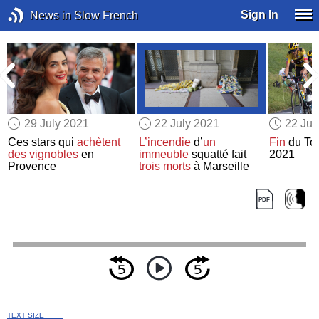
Sign In
News in Slow French
29 July 2021
22 July 2021
22 Jul
Ces stars qui
achètent
L’incendie
d’
un
Fin
du Tou
des vignobles
en
immeuble
squatté fait
2021
Provence
trois morts
à Marseille
TEXT SIZE