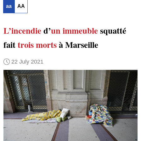
aa
AA
L’incendie
d’
un immeuble
squatté
fait
trois morts
à Marseille
22 July 2021