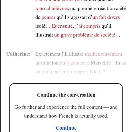
journal télévisé
, ma première réaction a été
de
penser
qu’il s’agissait d’
un fait divers
isolé…
Et ensuite
,
j’ai compris
qu’il
illustrait
un grave problème de société
…
Catherine:
Exactement ! Il illustre
malheureusement
la situation du
logement
à Marseille ! Tu as
entendu parler du rapport Nicol ?
Continue the conversation
Go further and experience the full content — and
understand how French is actually used.
Continue