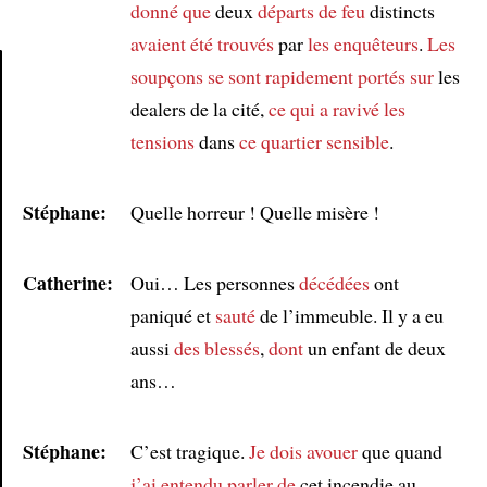
donné que
deux
départs de feu
distincts
avaient été trouvés
par
les enquêteurs
.
Les
soupçons se sont rapidement portés sur
les
dealers de la cité,
ce qui a ravivé les
Article
tensions
dans
ce quartier sensible
.
Stéphane:
Quelle horreur ! Quelle misère !
Catherine:
Oui… Les personnes
décédées
ont
paniqué et
sauté
de l’immeuble. Il y a eu
aussi
des blessés
,
dont
un enfant de deux
ans…
Stéphane:
C’est tragique.
Je dois avouer
que quand
j’ai entendu parler de
cet incendie au