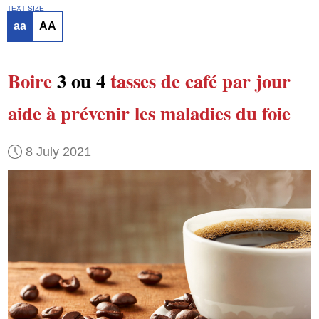
TEXT SIZE
aa
AA
Boire
3 ou 4
tasses de café
par jour
aide à prévenir
les maladies du foie
8 July 2021