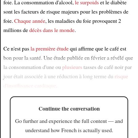
foie. La consommation d'alcool,
le surpoids
et le diabète
sont les facteurs de risque majeurs pour les problèmes de
foie.
Chaque année
, les maladies du foie provoquent 2
millions de
décès
dans le monde
.
Ce n'est pas
la première étude
qui affirme que le café est
bon pour la santé. Une étude publiée en février a révélé que
la consommation d'une ou
plusieurs
tasses de café noir par
jour était associée à une réduction à long terme du
risque
d'insuffisance cardiaque
.
Continue the conversation
Go further and experience the full content — and
understand how French is actually used.