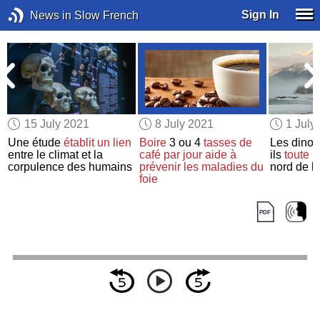
Sign In
News in Slow French
15 July 2021
8 July 2021
1 July
l
Une étude
établit un lien
Boire
3 ou 4
tasses de
Les dinos
entre le climat et la
café
par jour
aide à
ils
toute l
corpulence des humains
prévenir
les maladies du
nord de l
foie